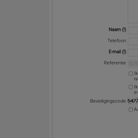
Naam
Telefoon
E-mail
Referentie
I
n
I
i
Beveiligingscode
A