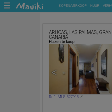
KOPEN/VERKOOP
HUUR
VERH
ARUCAS, LAS PALMAS, GRAN
CANARIA
Huizen te koop
<
Ref.. MLS-527945
🔗