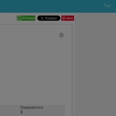
Taal
Save
Slaapkamers:
3