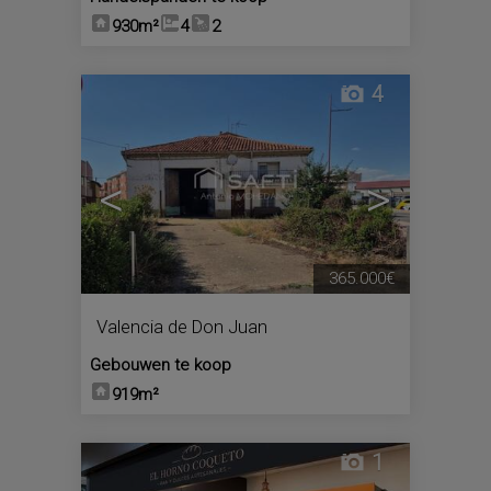
930m²
4
2
4
<
>
365.000€
Valencia de Don Juan
Gebouwen te koop
919m²
1