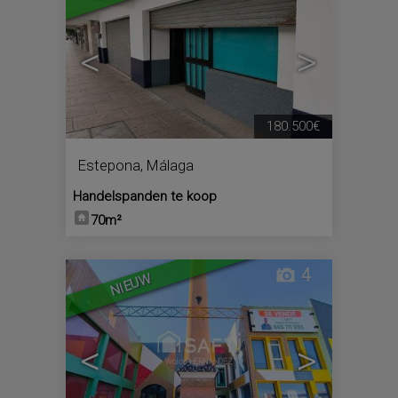
<
>
180.500€
Estepona
,
Málaga
Handelspanden te koop
70m²
4
NIEUW
<
>