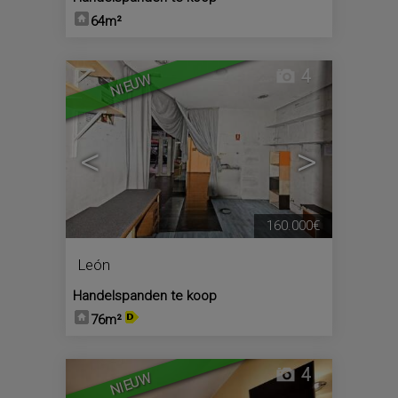
64m²
4
NIEUW
<
>
160.000€
León
Handelspanden te koop
76m²
4
NIEUW