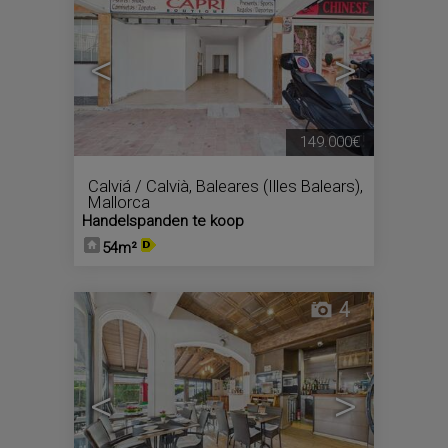
<
>
149.000€
Calviá / Calvià
,
Baleares (Illes Balears),
Mallorca
Handelspanden te koop
54m²
4
<
>