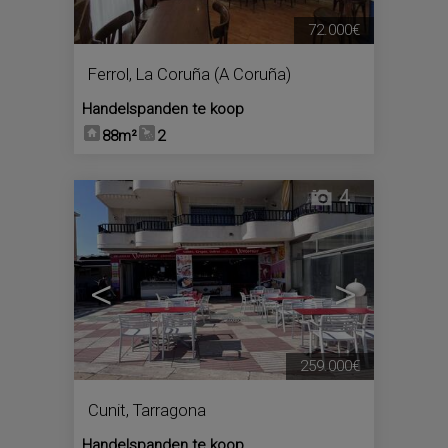
72.000€
Ferrol
,
La Coruña (A Coruña)
Handelspanden te koop
88m²
2
4
<
>
259.000€
Cunit
,
Tarragona
Handelspanden te koop