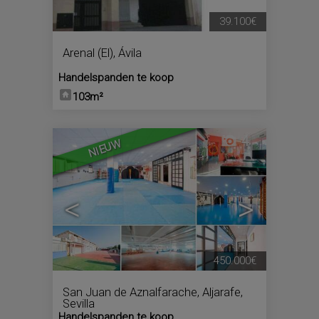
39.100€
Arenal (El)
,
Ávila
Handelspanden te koop
103m²
4
NIEUW
<
>
450.000€
San Juan de Aznalfarache
,
Aljarafe
,
Sevilla
Handelspanden te koop