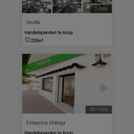
2.930€
Sevilla
Handelspanden te koop
225m²
4
NIEUW
<
>
307.600€
Estepona
,
Málaga
Handelspanden te koop