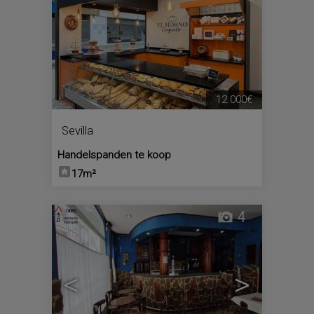
12.000€
Sevilla
Handelspanden te koop
17m²
4
<
>