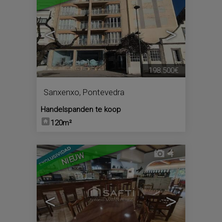
<
>
198.500€
Sanxenxo
,
Pontevedra
Handelspanden te koop
120m²
4
NIEUW
<
>