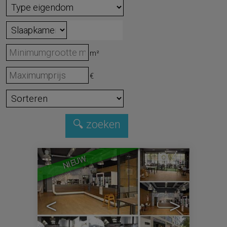
m²
€
4
NIEUW
<
>