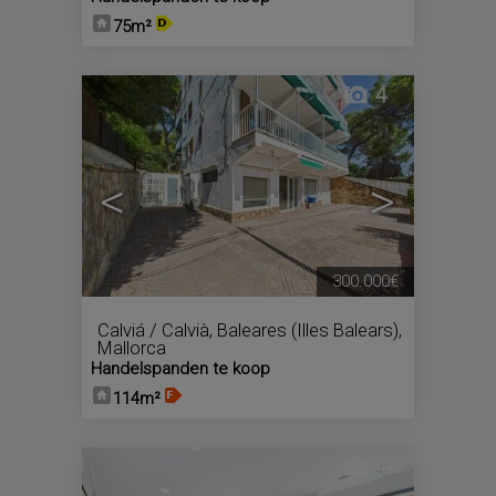
75m²
4
<
>
300.000€
Calviá / Calvià
,
Baleares (Illes Balears),
Mallorca
Handelspanden te koop
114m²
4