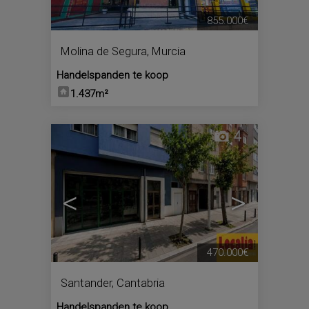
855.000€
Molina de Segura
,
Murcia
Handelspanden te koop
1.437m²
4
<
>
470.000€
Santander
,
Cantabria
Handelspanden te koop