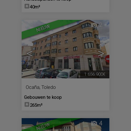
40m²
2
NIEUW
<
>
1.656.900€
Ocaña
,
Toledo
Gebouwen te koop
265m²
4
NIEUW