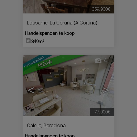
359.900€
Lousame
,
La Coruña (A Coruña)
Handelspanden te koop
849m²
4
NIEUW
<
>
77.000€
Calella
,
Barcelona
Handelspanden te koop