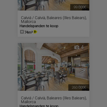
99.000€
Calviá / Calvià
,
Baleares (Illes Balears),
Mallorca
Handelspanden te koop
74m²
4
<
>
260.000€
Calviá / Calvià
,
Baleares (Illes Balears),
Mallorca
Handelspanden te koop