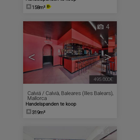
158m²
4
<
>
495.000€
Calviá / Calvià
,
Baleares (Illes Balears),
Mallorca
Handelspanden te koop
319m²
4