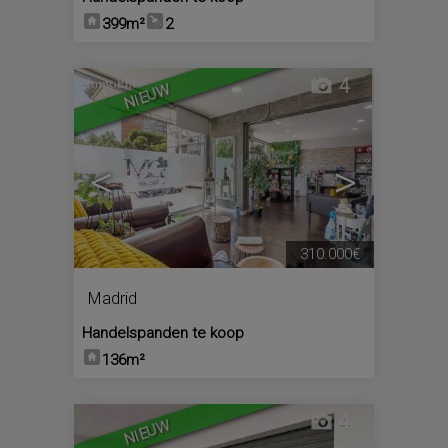
399m²
2
4
NIEUW
<
>
310.000€
Madrid
Handelspanden te koop
136m²
4
NIEUW