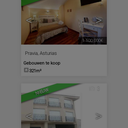
<
>
1.100.000€
Pravia
,
Asturias
Gebouwen te koop
321m²
3
NIEUW
<
>