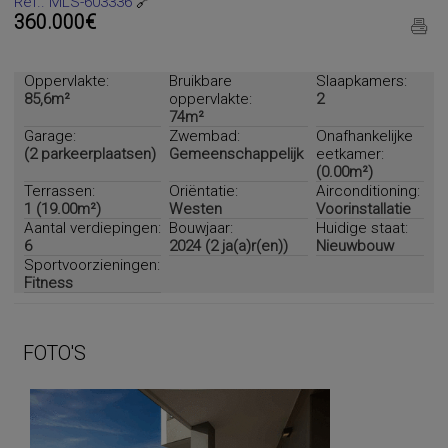
Ref.. MLS-603336
🔗
360.000€
Oppervlakte:
Bruikbare
Slaapkamers:
85,6m²
oppervlakte:
2
74m²
Garage:
Zwembad:
Onafhankelijke
(2 parkeerplaatsen)
Gemeenschappelijk
eetkamer:
(0.00m²)
Terrassen:
Oriëntatie:
Airconditioning:
1 (19.00m²)
Westen
Voorinstallatie
Aantal verdiepingen:
Bouwjaar:
Huidige staat:
6
2024 (2 ja(a)r(en))
Nieuwbouw
Sportvoorzieningen:
Fitness
FOTO'S