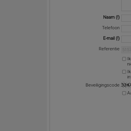
Naam
Telefoon
E-mail
Referentie
I
n
I
i
Beveiligingscode
A