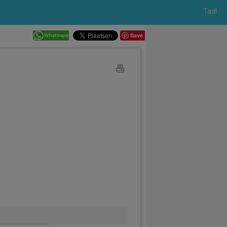
Taal
Save