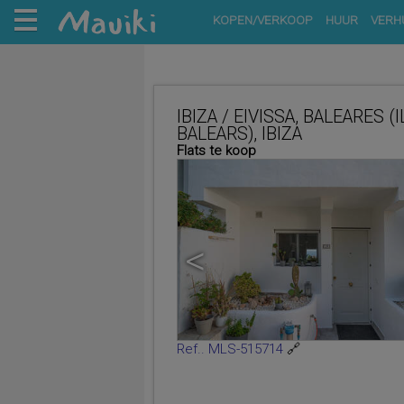
KOPEN/VERKOOP
HUUR
VERH
IBIZA / EIVISSA, BALEARES (
BALEARS), IBIZA
Flats te koop
<
Ref.. MLS-515714
🔗