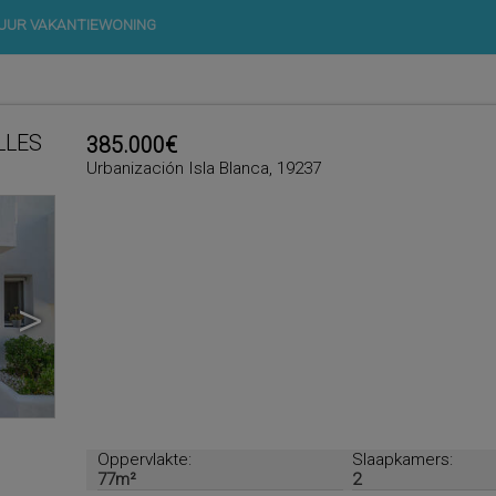
UUR VAKANTIEWONING
ILLES
385.000€
Urbanización Isla Blanca, 19237
>
Oppervlakte:
Slaapkamers:
77m²
2