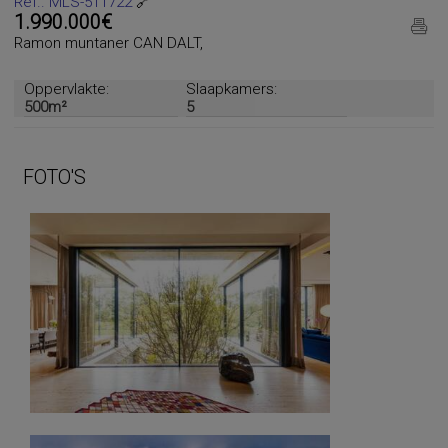
Ref.. MLS-511722
🔗
1.990.000€
Ramon muntaner CAN DALT,
Oppervlakte:
Slaapkamers:
500m²
5
FOTO'S