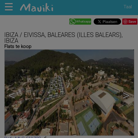
Taal
Save
IBIZA / EIVISSA, BALEARES (ILLES BALEARS),
IBIZA
Flats te koop
<
>