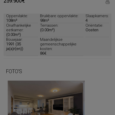
259.900€
Oppervlakte:
Bruikbare oppervlakte:
Slaapkamers:
108m²
98m²
4
Onafhankelijke
Terrassen:
Oriëntatie:
eetkamer:
(0.00m²)
Oosten
(0.00m²)
Bouwjaar:
Maandelijkse
1991 (35
gemeenschappelijke
ja(a)r(en))
kosten:
86€
FOTO'S