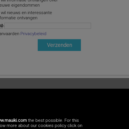
k wil informatie ontvangen over
ieuwe eigendommen
k wil nieuws en interessante
nformatie ontvangen
anvaarden
Privacybeleid
w.mauiki.com
the best possible. For this
know more about our cookies policy click on