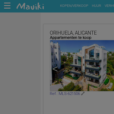
KOPEN/VERKOOP
HUUR
VERH
ORIHUELA, ALICANTE
Appartementen te koop
<
Ref.. MLS-621506
🔗