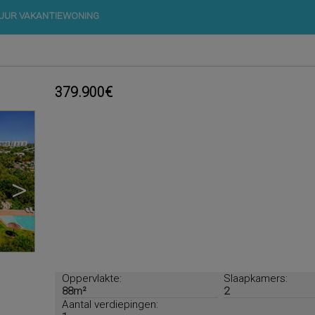
UUR VAKANTIEWONING
379.900€
>
Oppervlakte:
Slaapkamers:
88m²
2
Aantal verdiepingen: