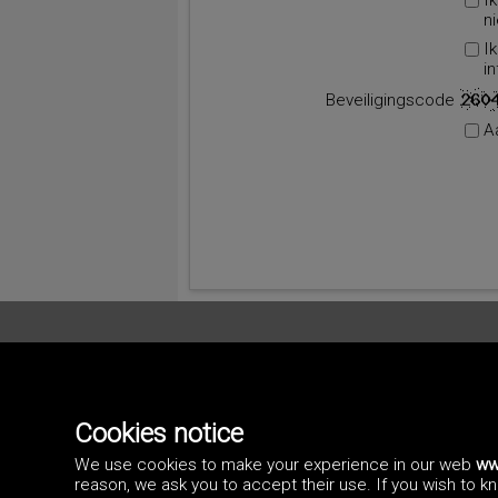
I
n
I
i
Beveiligingscode
A
Cookies notice
We use cookies to make your experience in our web
ww
reason, we ask you to accept their use. If you wish to 