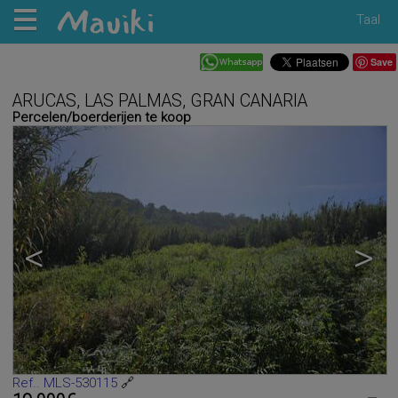
Taal
Save
ARUCAS, LAS PALMAS, GRAN CANARIA
Percelen/boerderijen te koop
<
>
Ref.. MLS-530115
🔗