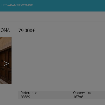
UUR VAKANTIEWONING
AGONA
79.000€
>
Referentie:
Oppervlakte:
38569
167m²