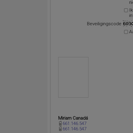
n
I
i
Beveiligingscode
A
Miriam Canadá
661.146.547
661.146.547