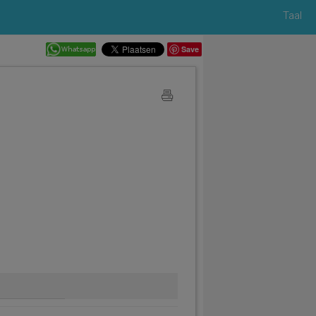
Taal
Save