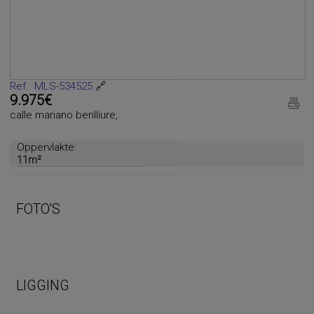
Ref.. MLS-534525
🔗
9.975€
calle mariano benlliure,
Oppervlakte:
11m²
FOTO'S
LIGGING