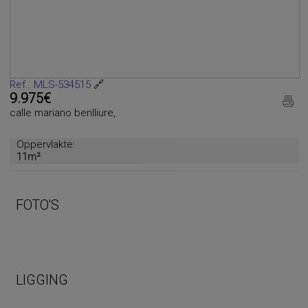
Ref.. MLS-534515
🔗
9.975€
calle mariano benlliure,
Oppervlakte:
11m²
FOTO'S
LIGGING