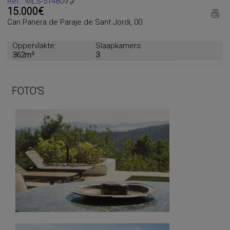
Ref.. MLS-514809
🔗
15.000€
Can Panera de Paraje de Sant Jordi, 00
Oppervlakte:
Slaapkamers:
362m²
3
FOTO'S