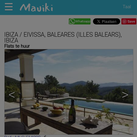
Taal
Save
IBIZA / EIVISSA, BALEARES (ILLES BALEARS),
IBIZA
Flats te huur
<
>