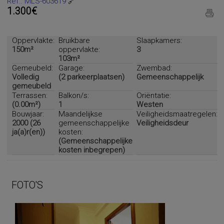
Ref.. MLS-603619
🔗
1.300€
Oppervlakte:
Bruikbare
Slaapkamers:
150m²
oppervlakte:
3
103m²
Gemeubeld:
Garage:
Zwembad:
Volledig
(2 parkeerplaatsen)
Gemeenschappelijk
gemeubeld
Terrassen:
Balkon/s:
Oriëntatie:
(0.00m²)
1
Westen
Bouwjaar:
Maandelijkse
Veiligheidsmaatregelen:
2000 (26
gemeenschappelijke
Veiligheidsdeur
ja(a)r(en))
kosten:
(Gemeenschappelijke
kosten inbegrepen)
FOTO'S