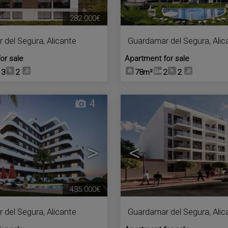
282.000€
 del Segura
,
Alicante
Guardamar del Segura
,
Alic
or sale
Apartment for sale
3
2
78m²
2
2
4
>
<
435.000€
 del Segura
,
Alicante
Guardamar del Segura
,
Alic