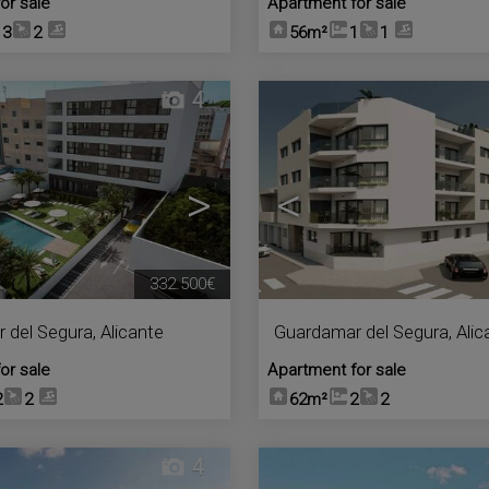
or sale
Apartment for sale
3
2
56m²
1
1
4
>
<
332.500€
 del Segura
,
Alicante
Guardamar del Segura
,
Alic
or sale
Apartment for sale
2
2
62m²
2
2
4