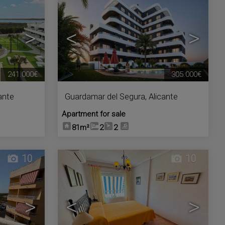
>
<
>
241.000€
305.000€
ante
Guardamar del Segura
,
Alicante
Apartment for sale
81m²
2
2
10
10
>
<
>