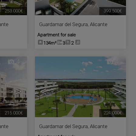
253.000€
399.500€
ante
Guardamar del Segura
,
Alicante
Apartment for sale
134m²
3
2
4
4
>
<
>
215.000€
224.000€
ante
Guardamar del Segura
,
Alicante