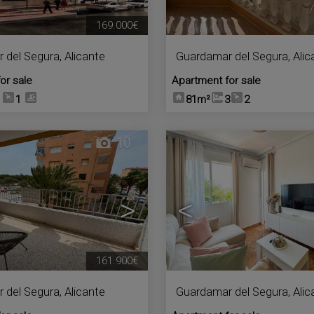
169.000€
 del Segura
,
Alicante
Guardamar del Segura
,
Alic
or sale
Apartment for sale
1
1
81m²
3
2
10
>
<
161.900€
 del Segura
,
Alicante
Guardamar del Segura
,
Alic