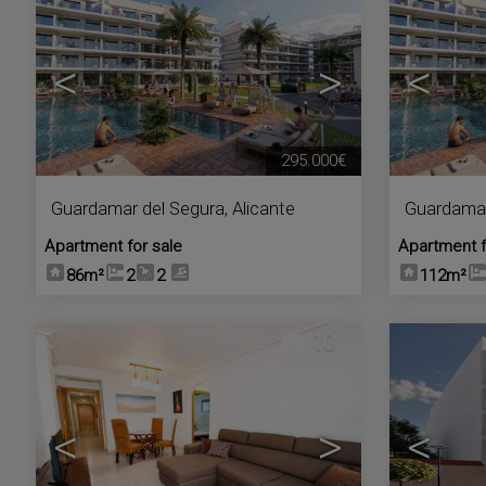
<
>
<
295.000€
Guardamar del Segura
,
Alicante
Guardamar
Apartment for sale
Apartment f
86m²
2
2
112m²
10
<
>
<