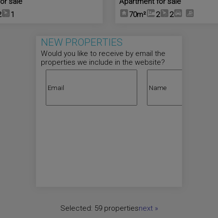
or sale
Apartment for sale
2
1
70m²
2
2
NEW PROPERTIES
Would you like to receive by email the
properties we include in the website?
Selected:
59 properties
next
»