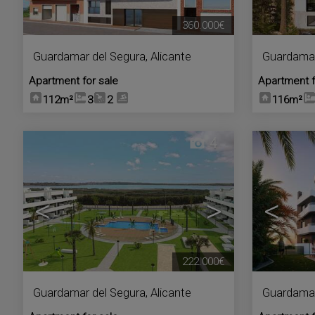
360.000€
Guardamar del Segura
,
Alicante
Guardamar
Apartment for sale
Apartment f
112m²
3
2
116m²
4
<
>
<
222.000€
Guardamar del Segura
,
Alicante
Guardamar