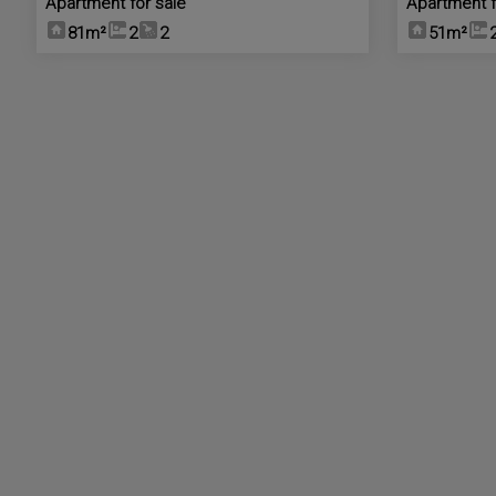
Apartment for sale
Apartment f
81m²
2
2
51m²