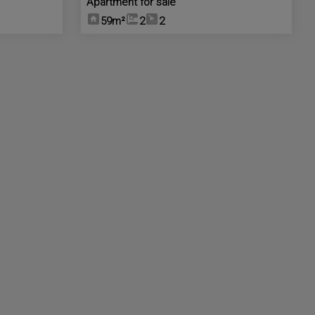
Apartment for sale
59m²
2
2