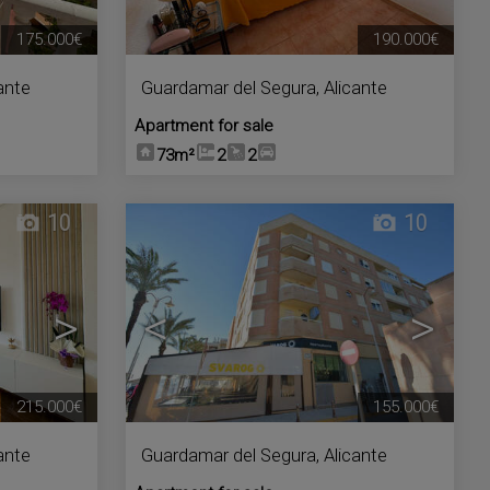
175.000€
190.000€
ante
Guardamar del Segura
,
Alicante
Apartment for sale
73m²
2
2
10
10
>
<
>
215.000€
155.000€
ante
Guardamar del Segura
,
Alicante