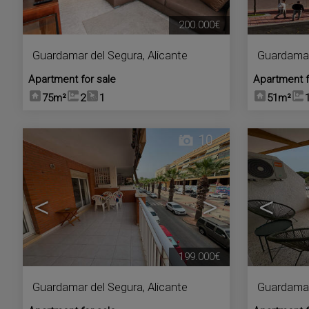
200.000€
Guardamar del Segura
,
Alicante
Guardamar
Apartment for sale
Apartment f
75m²
2
1
51m²
10
<
>
<
199.000€
Guardamar del Segura
,
Alicante
Guardamar