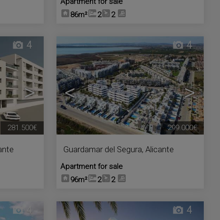
Apartment for sale
86m²
2
2
4
4
>
<
>
281.500€
299.000€
ante
Guardamar del Segura
,
Alicante
Apartment for sale
96m²
2
2
4
4