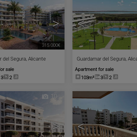
>
<
315.000€
 del Segura
,
Alicante
Guardamar del Segura
,
Alic
or sale
Apartment for sale
3
2
103m²
3
2
10
>
<