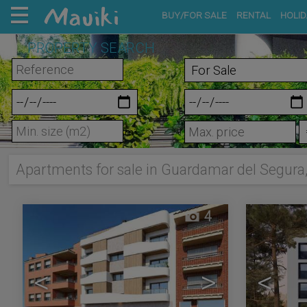
BUY/FOR SALE
RENTAL
HOLID
PROPERTY SEARCH
m²
Apartments for sale in Guardamar del Segura,
4
<
>
<