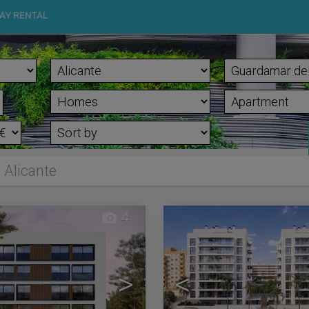
AY RENTAL
 Alicante
4
>
<