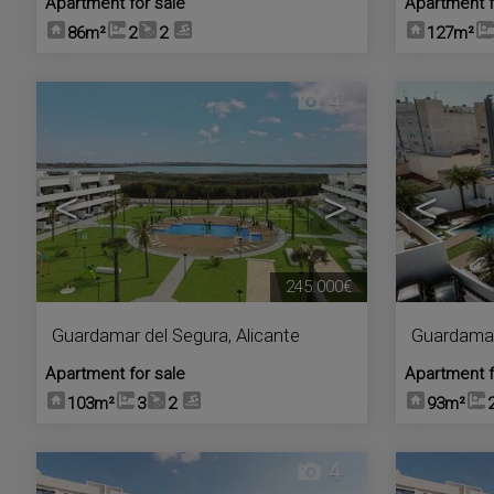
Apartment for sale
Apartment f
86m²
2
2
127m²
4
<
>
<
245.000€
Guardamar del Segura
,
Alicante
Guardamar
Apartment for sale
Apartment f
103m²
3
2
93m²
4