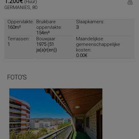
1.200€
(Huur)
GERMANIES, 80
Oppervlakte:
Bruikbare
Slaapkamers:
160m²
oppervlakte:
3
154m²
Terrassen:
Bouwjaar:
Maandelijkse
1
1975 (51
gemeenschappelijke
ja(a)r(en))
kosten:
0.00€
FOTO'S