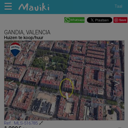
Taal
Save
GANDIA, VALENCIA
Huizen te koop/huur
<
>
Ref.. MLS-516785
🔗