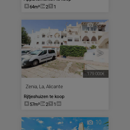
64m²
2
1
10
<
>
179.000€
Zenia, La
,
Alicante
Rijtjeshuizen te koop
57m²
2
1
10