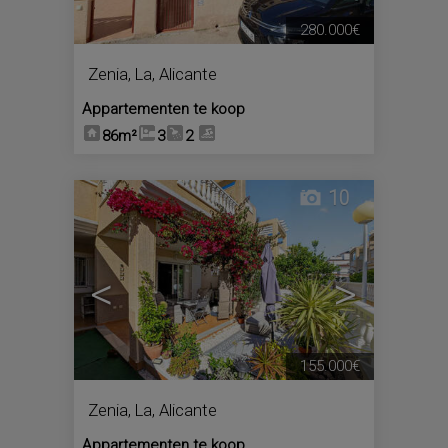
280.000€
Zenia, La
,
Alicante
Appartementen te koop
86m²
3
2
10
<
>
155.000€
Zenia, La
,
Alicante
Appartementen te koop