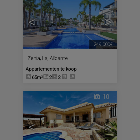
<
>
249.000€
Zenia, La
,
Alicante
Appartementen te koop
65m²
2
2
10
<
>