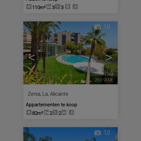
110m²
3
3
10
<
>
269.900€
Zenia, La
,
Alicante
Appartementen te koop
82m²
2
2
10