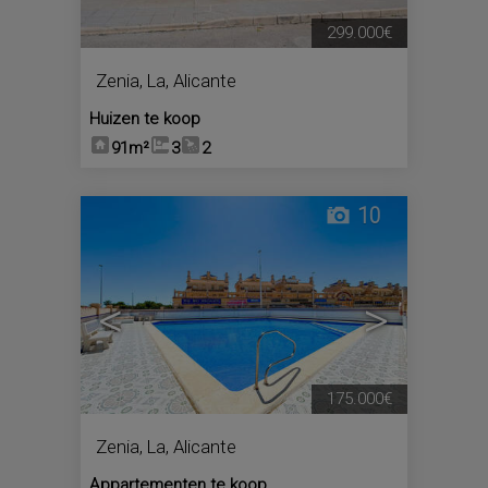
299.000€
Zenia, La
,
Alicante
Huizen te koop
91m²
3
2
10
<
>
175.000€
Zenia, La
,
Alicante
Appartementen te koop