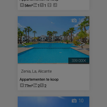
54m²
1
1
10
<
>
339.000€
Zenia, La
,
Alicante
Appartementen te koop
77m²
2
2
10