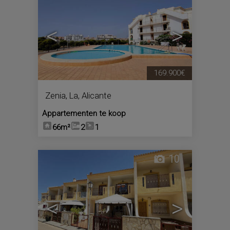
<
>
169.900€
Zenia, La
,
Alicante
Appartementen te koop
66m²
2
1
10
<
>