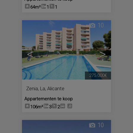
64m²
1
1
10
<
>
275.000€
Zenia, La
,
Alicante
Appartementen te koop
106m²
3
2
10