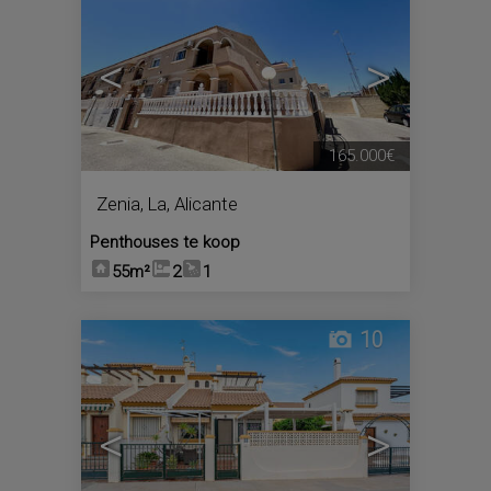
<
>
165.000€
Zenia, La
,
Alicante
Penthouses te koop
55m²
2
1
10
<
>