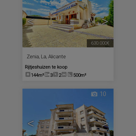
<
>
630.000€
Zenia, La
,
Alicante
Rijtjeshuizen te koop
144m²
3
2
500m²
10
<
>