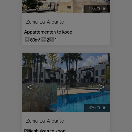
175.000€
Zenia, La
,
Alicante
Appartementen te koop
80m²
2
1
10
<
>
339.000€
Zenia, La
,
Alicante
Rijtjeshuizen te koop