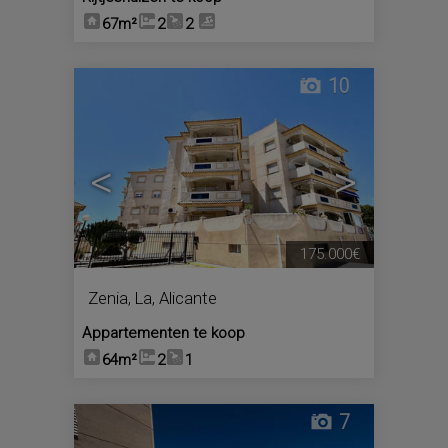
67m²
2
2
10
<
>
175.000€
Zenia, La
,
Alicante
Appartementen te koop
64m²
2
1
7