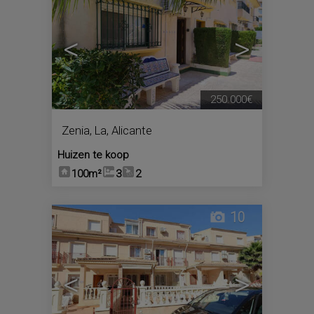
<
>
250.000€
Zenia, La
,
Alicante
Huizen te koop
100m²
3
2
10
<
>