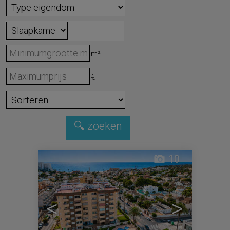
m²
€
10
<
>