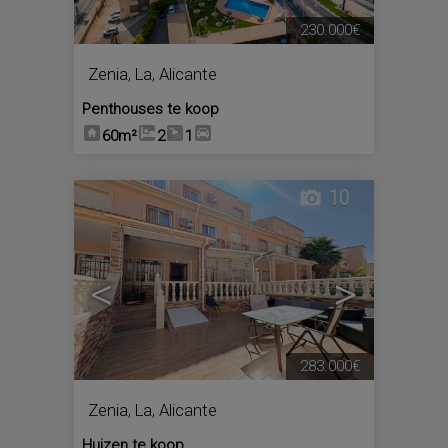
230.000€
Zenia, La
,
Alicante
Penthouses te koop
60m²
2
1
10
<
>
283.000€
Zenia, La
,
Alicante
Huizen te koop