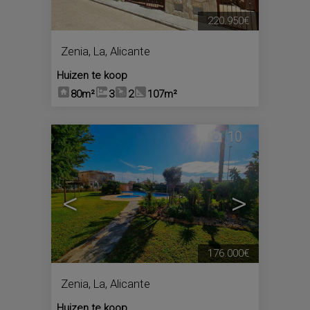
220.950€
Zenia, La
,
Alicante
Huizen te koop
80m²
3
2
107m²
10
<
>
176.000€
Zenia, La
,
Alicante
Huizen te koop