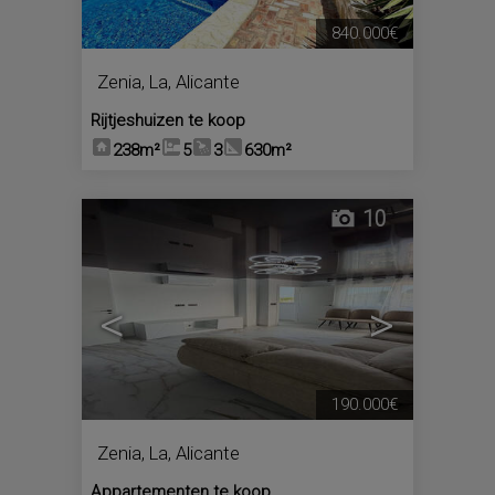
840.000€
Zenia, La
,
Alicante
Rijtjeshuizen te koop
238m²
5
3
630m²
10
<
>
190.000€
Zenia, La
,
Alicante
Appartementen te koop