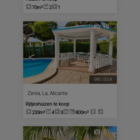
70m²
2
1
10
<
>
980.000€
Zenia, La
,
Alicante
Rijtjeshuizen te koop
233m²
4
3
800m²
10