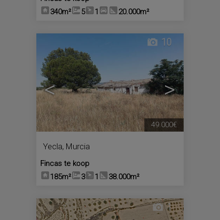
340m²
5
1
20.000m²
10
<
>
49.000€
Yecla
,
Murcia
Fincas te koop
185m²
3
1
38.000m²
1