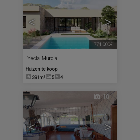
<
>
774.000€
Yecla
,
Murcia
Huizen te koop
381m²
5
4
10
<
>