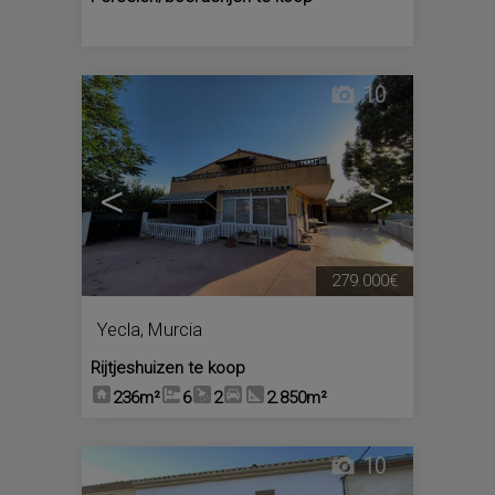
10
<
>
279.000€
Yecla
,
Murcia
Rijtjeshuizen te koop
236m²
6
2
2.850m²
10