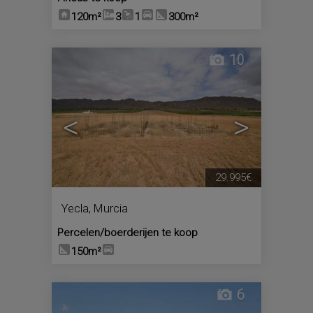
120m²
3
1
300m²
10
<
>
29.995€
Yecla
,
Murcia
Percelen/boerderijen te koop
150m²
6