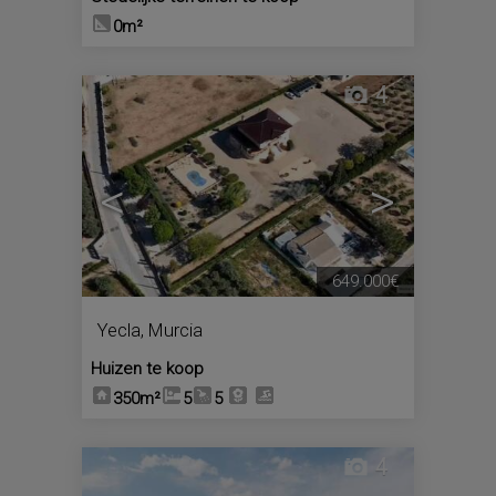
0m²
4
<
>
649.000€
Yecla
,
Murcia
Huizen te koop
350m²
5
5
4