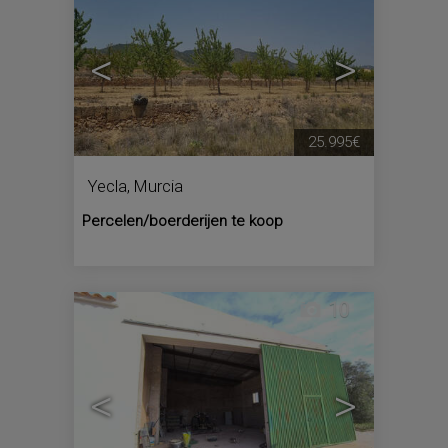
<
>
25.995€
Yecla
,
Murcia
Percelen/boerderijen te koop
10
<
>