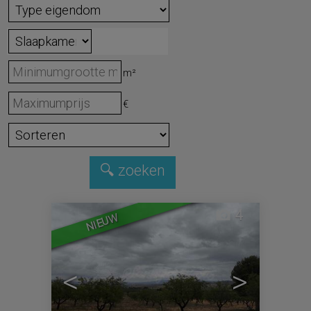
m²
€
4
NIEUW
<
>