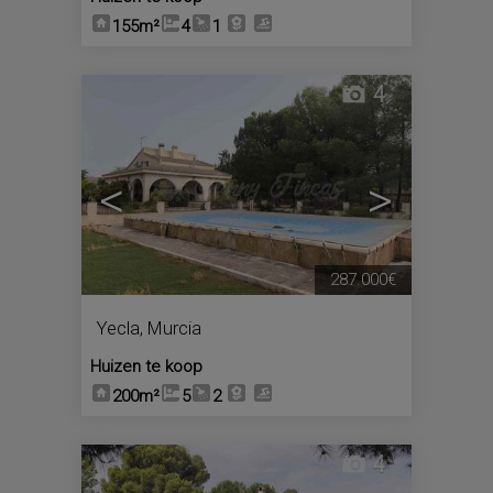
155m²
4
1
4
<
>
287.000€
Yecla
,
Murcia
Huizen te koop
200m²
5
2
4