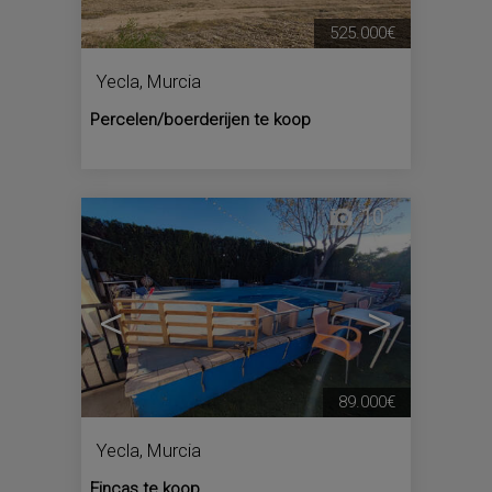
525.000€
Yecla
,
Murcia
Percelen/boerderijen te koop
10
<
>
89.000€
Yecla
,
Murcia
Fincas te koop