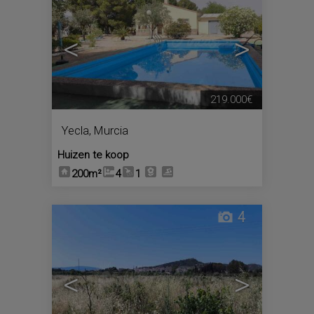
<
>
219.000€
Yecla
,
Murcia
Huizen te koop
200m²
4
1
4
<
>