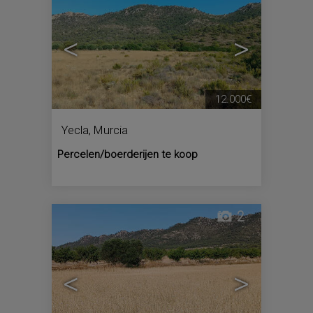
<
>
12.000€
Yecla
,
Murcia
Percelen/boerderijen te koop
2
<
>