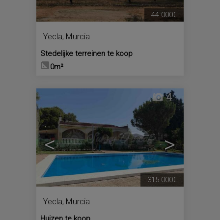
44.000€
Yecla
,
Murcia
Stedelijke terreinen te koop
0m²
4
<
>
315.000€
Yecla
,
Murcia
Huizen te koop