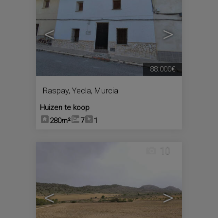
<
>
88.000€
Raspay
,
Yecla
,
Murcia
Huizen te koop
280m²
7
1
10
<
>