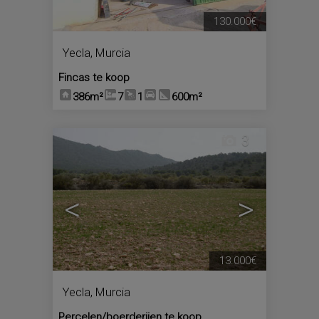
130.000€
Yecla
,
Murcia
Fincas te koop
386m²
7
1
600m²
3
<
>
13.000€
Yecla
,
Murcia
Percelen/boerderijen te koop