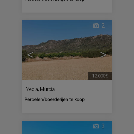
2
<
>
12.000€
Yecla
,
Murcia
Percelen/boerderijen te koop
3