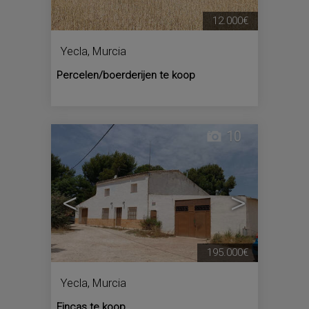
12.000€
Yecla
,
Murcia
Percelen/boerderijen te koop
10
<
>
195.000€
Yecla
,
Murcia
Fincas te koop