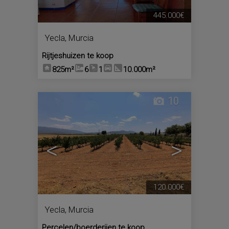
445.000€
Yecla
,
Murcia
Rijtjeshuizen te koop
825m²
6
1
10.000m²
10
<
>
120.000€
Yecla
,
Murcia
Percelen/boerderijen te koop