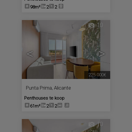
98m²
2
2
10
<
>
225.000€
Punta Prima
,
Alicante
Penthouses te koop
61m²
2
2
10