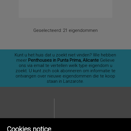
Geselecteerd:
21 eigendommen
Kunt u het huis dat u zoekt niet vinden? We hebben
meer
Penthouses in Punta Prima, Alicante
Gelieve
ons via email te vertellen welk type eigendom u
zoekt. U kunt zich ook abonneren om informatie te
ontvangen over nieuwe eigendommen die te koop
staan in Lanzarote.
Cookies notice