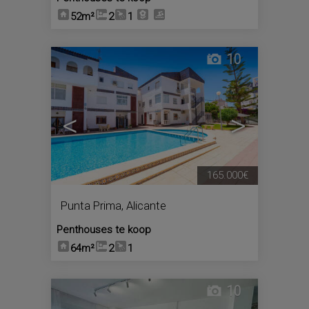
52m²
2
1
10
<
>
165.000€
Punta Prima
,
Alicante
Penthouses te koop
64m²
2
1
10