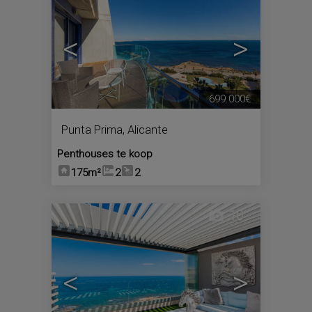
<
>
699.000€
Punta Prima
,
Alicante
Penthouses te koop
175m²
2
2
10
<
>