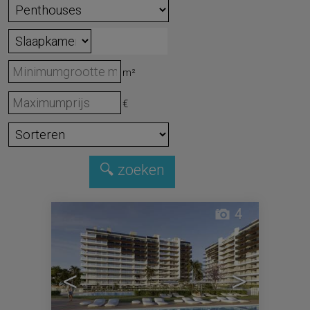
m²
€
4
<
>