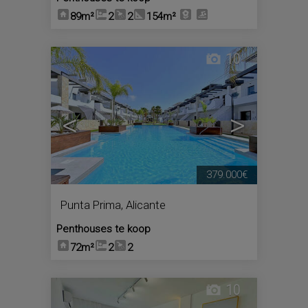
89m²
2
2
154m²
10
<
>
379.000€
Punta Prima
,
Alicante
Penthouses te koop
72m²
2
2
10