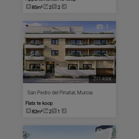
85m²
2
2
4
<
>
277.400€
San Pedro del Pinatar
,
Murcia
Flats te koop
82m²
2
1
4