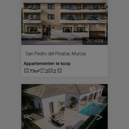
<
>
267.400€
San Pedro del Pinatar
,
Murcia
Appartementen te koop
77m²
2
2
4
<
>