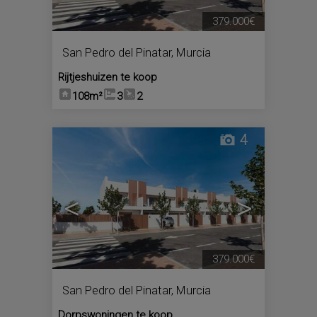
379.000€
San Pedro del Pinatar
,
Murcia
Rijtjeshuizen te koop
108m²
3
2
4
<
>
379.000€
San Pedro del Pinatar
,
Murcia
Dorpswoningen te koop