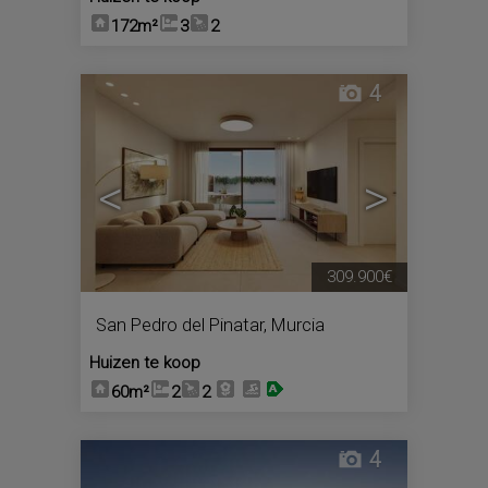
172m²
3
2
4
<
>
309.900€
San Pedro del Pinatar
,
Murcia
Huizen te koop
60m²
2
2
4