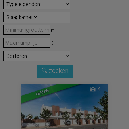
m²
€
4
NIEUW
<
>