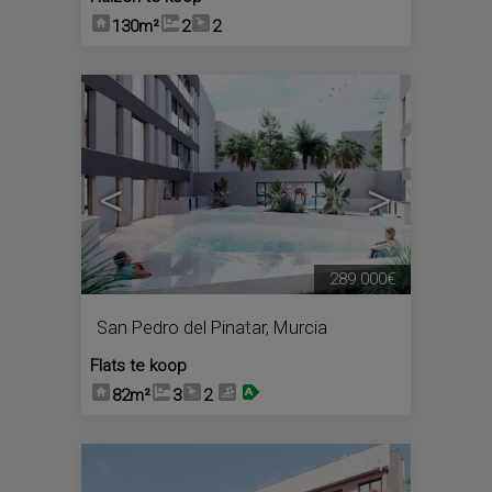
130m²
2
2
4
<
>
289.000€
San Pedro del Pinatar
,
Murcia
Flats te koop
82m²
3
2
4