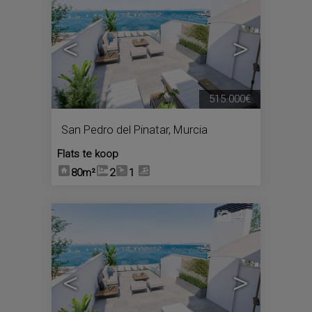
<
>
515.000€
San Pedro del Pinatar
,
Murcia
Flats te koop
80m²
2
1
4
<
>