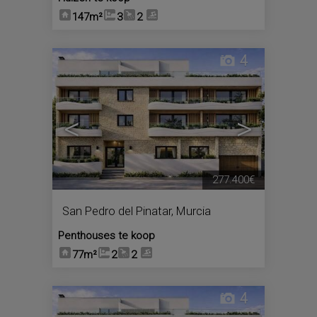
147m²
3
2
4
<
>
277.400€
San Pedro del Pinatar
,
Murcia
Penthouses te koop
77m²
2
2
4