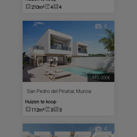
210m²
4
4
4
<
>
445.000€
San Pedro del Pinatar
,
Murcia
Huizen te koop
112m²
3
3
4