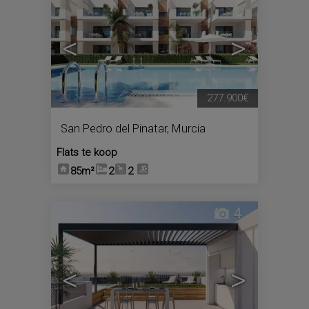
<
>
277.900€
San Pedro del Pinatar
,
Murcia
Flats te koop
85m²
2
2
4
<
>