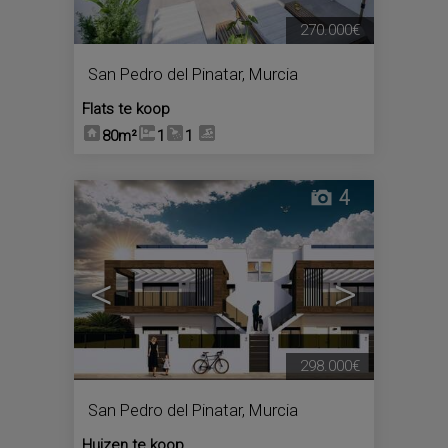
270.000€
San Pedro del Pinatar
,
Murcia
Flats te koop
80m²
1
1
4
<
>
298.000€
San Pedro del Pinatar
,
Murcia
Huizen te koop