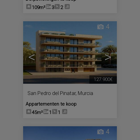
109m²
3
2
4
<
>
127.900€
San Pedro del Pinatar
,
Murcia
Appartementen te koop
45m²
1
1
4