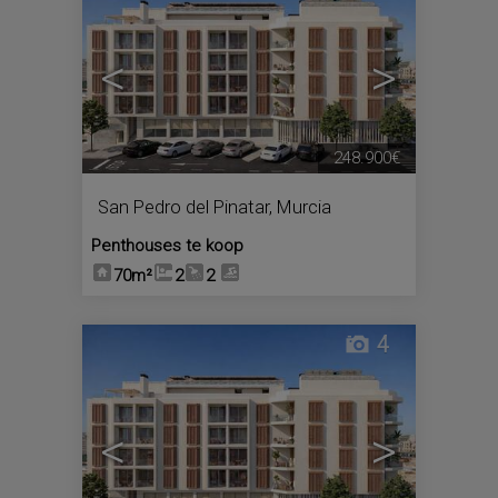
<
>
248.900€
San Pedro del Pinatar
,
Murcia
Penthouses te koop
70m²
2
2
4
<
>