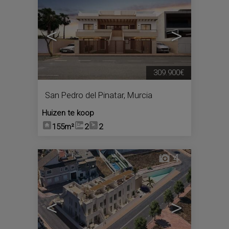
<
>
309.900€
San Pedro del Pinatar
,
Murcia
Huizen te koop
155m²
2
2
4
<
>