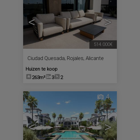
<
>
514.000€
Ciudad Quesada
,
Rojales
,
Alicante
Huizen te koop
263m²
3
2
4
<
>