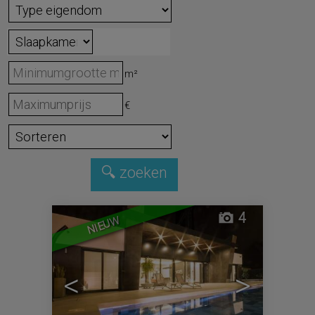
m²
€
4
NIEUW
<
>