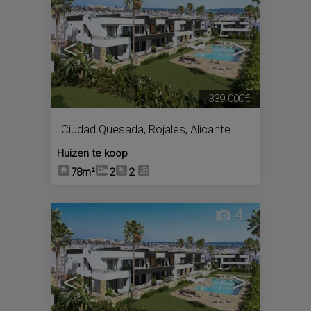
<
>
339.000€
Ciudad Quesada
,
Rojales
,
Alicante
Huizen te koop
78m²
2
2
4
<
>