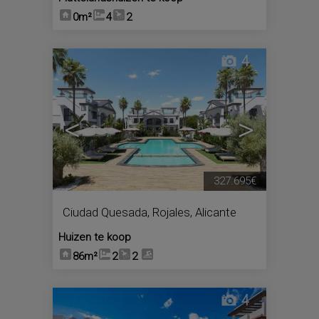
0m²
4
2
4
<
>
327.695€
Ciudad Quesada
,
Rojales
,
Alicante
Huizen te koop
86m²
2
2
4