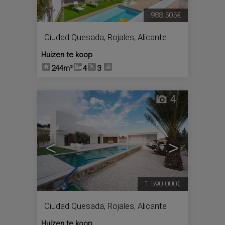
988.505€
Ciudad Quesada
,
Rojales
,
Alicante
Huizen te koop
244m²
4
3
4
<
>
1.590.000€
Ciudad Quesada
,
Rojales
,
Alicante
Huizen te koop