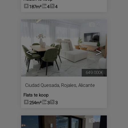
187m²
4
4
4
<
>
649.000€
Ciudad Quesada
,
Rojales
,
Alicante
Flats te koop
254m²
3
3
4