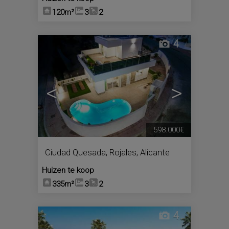
120m²
3
2
4
<
>
598.000€
Ciudad Quesada
,
Rojales
,
Alicante
Huizen te koop
335m²
3
2
4