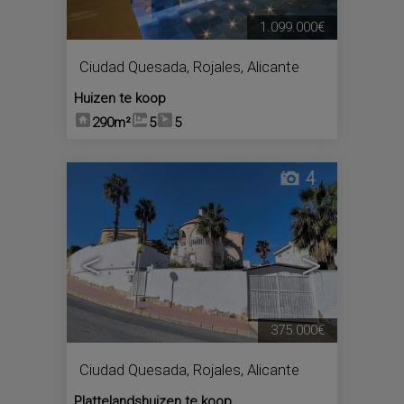
1.099.000€
Ciudad Quesada
,
Rojales
,
Alicante
Huizen te koop
290m²
5
5
4
<
>
375.000€
Ciudad Quesada
,
Rojales
,
Alicante
Plattelandshuizen te koop