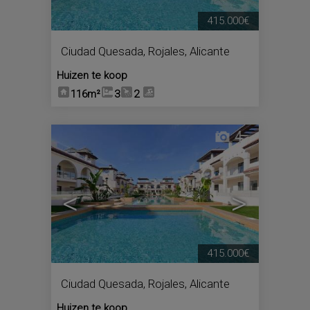
415.000€
Ciudad Quesada
,
Rojales
,
Alicante
Huizen te koop
116m²
3
2
4
<
>
415.000€
Ciudad Quesada
,
Rojales
,
Alicante
Huizen te koop