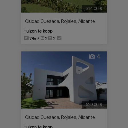
314.000€
Ciudad Quesada
,
Rojales
,
Alicante
Huizen te koop
78m²
2
2
4
<
>
529.000€
Ciudad Quesada
,
Rojales
,
Alicante
Huizen te koop