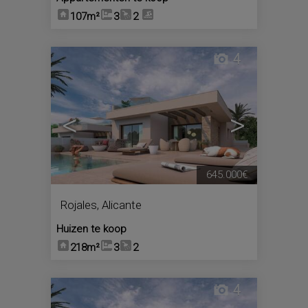
107m²
3
2
4
<
>
645.000€
Rojales
,
Alicante
Huizen te koop
218m²
3
2
4