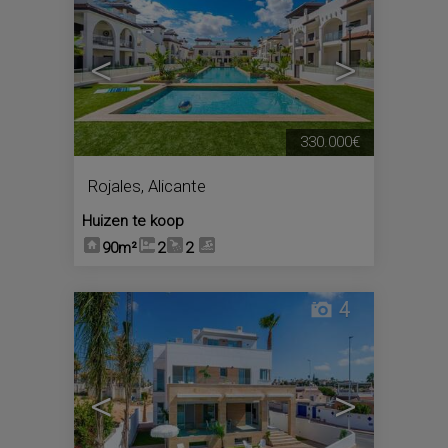
<
>
330.000€
Rojales
,
Alicante
Huizen te koop
90m²
2
2
4
<
>