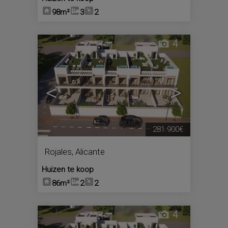
98m²
3
2
4
<
>
281.900€
Rojales
,
Alicante
Huizen te koop
86m²
2
2
4