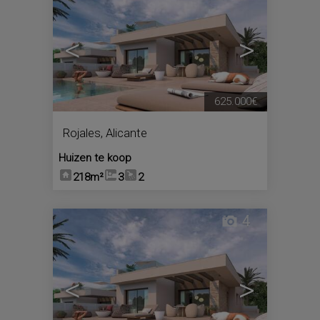
<
>
625.000€
Rojales
,
Alicante
Huizen te koop
218m²
3
2
4
<
>