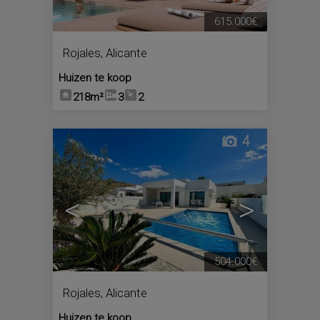
615.000€
Rojales
,
Alicante
Huizen te koop
218m²
3
2
4
<
>
504.000€
Rojales
,
Alicante
Huizen te koop