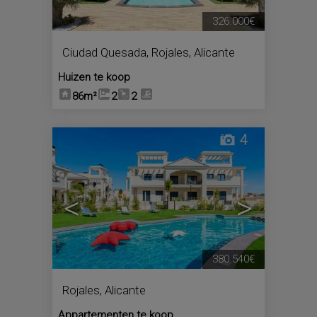
326.000€
Ciudad Quesada
,
Rojales
,
Alicante
Huizen te koop
86m²
2
2
4
<
>
380.540€
Rojales
,
Alicante
Appartementen te koop