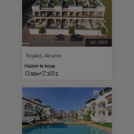
<
>
261.900€
Rojales
,
Alicante
Huizen te koop
92m²
2
2
4
<
>