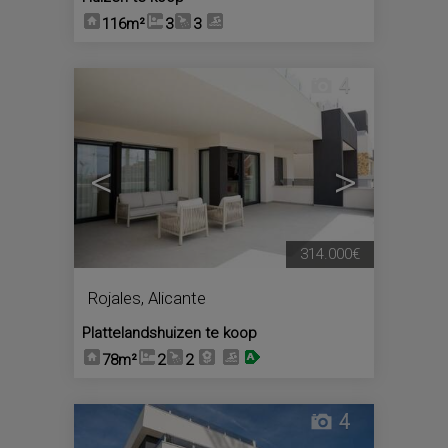
116m²
3
3
4
<
>
314.000€
Rojales
,
Alicante
Plattelandshuizen te koop
78m²
2
2
4