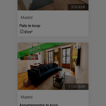
319.000€
Madrid
Flats te koop
91m²
4
NIEUW
<
>
1.125.000€
Madrid
Appartementen te koop