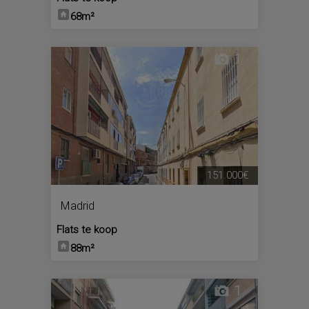
68m²
1
151.000€
Madrid
Flats te koop
88m²
1