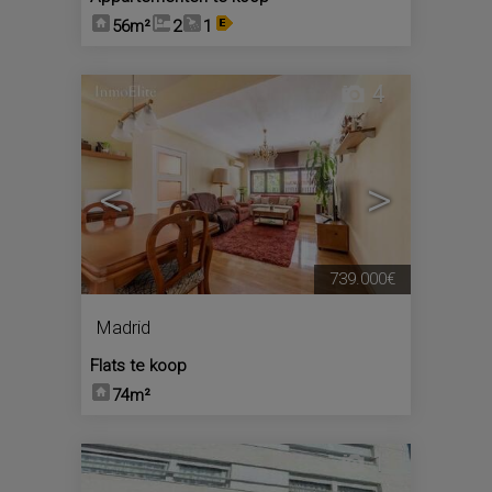
56m²
2
1
4
<
>
739.000€
Madrid
Flats te koop
74m²
1