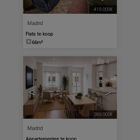
419.000€
Madrid
Flats te koop
66m²
4
<
>
269.000€
Madrid
Appartementen te koop