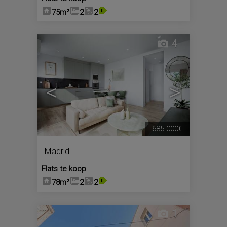
75m²
2
2
4
<
>
685.000€
Madrid
Flats te koop
78m²
2
2
1