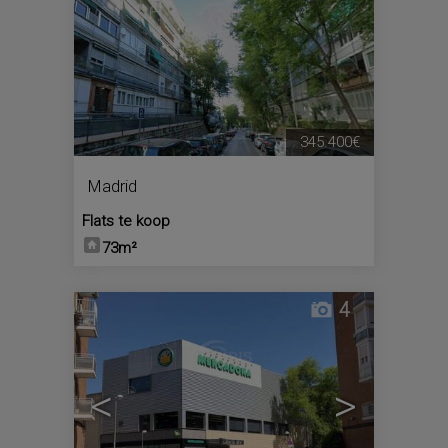
345.400€
Madrid
Flats te koop
73m²
4
<
>