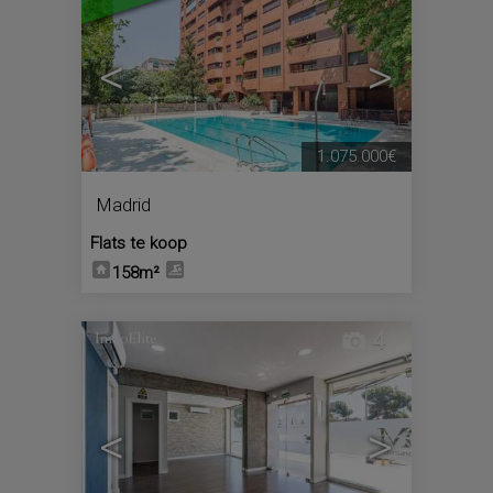
<
>
1.075.000€
Madrid
Flats te koop
158m²
4
<
>