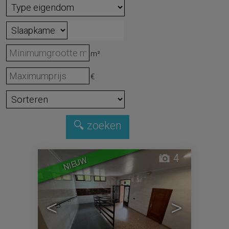
m²
€
4
NIEUW
<
>