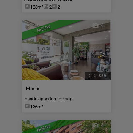
123m²
2
2
4
NIEUW
<
>
310.000€
Madrid
Handelspanden te koop
136m²
4
NIEUW