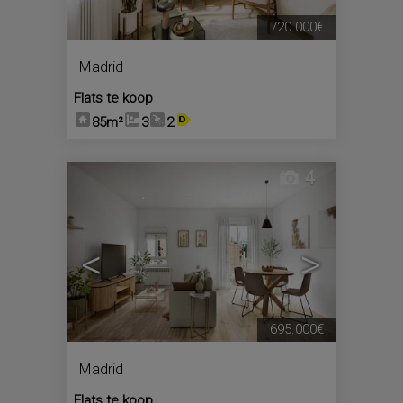
720.000€
Madrid
Flats te koop
85m²
3
2
4
<
>
695.000€
Madrid
Flats te koop