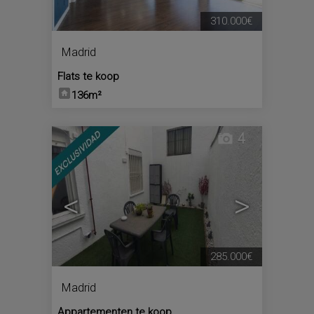
310.000€
Madrid
Flats te koop
136m²
4
<
>
285.000€
Madrid
Appartementen te koop