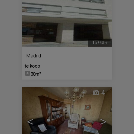
16.000€
Madrid
te koop
30m²
4
<
>