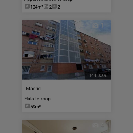
124m²
2
2
1
144.000€
Madrid
Flats te koop
59m²
4