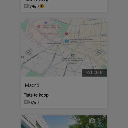
73m²
2
<
>
231.000€
Madrid
Flats te koop
97m²
1