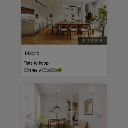
<
>
1.198.999€
Madrid
Flats te koop
135m²
3
3
4
<
>