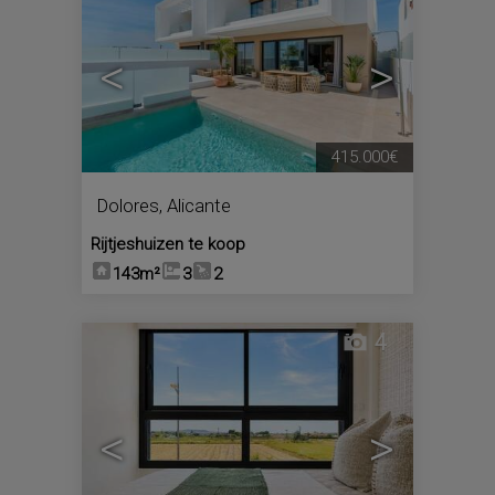
<
>
415.000€
Dolores
,
Alicante
Rijtjeshuizen te koop
143m²
3
2
4
<
>