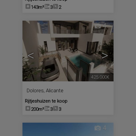
143m²
3
2
4
<
>
425.000€
Dolores
,
Alicante
Rijtjeshuizen te koop
200m²
3
3
4