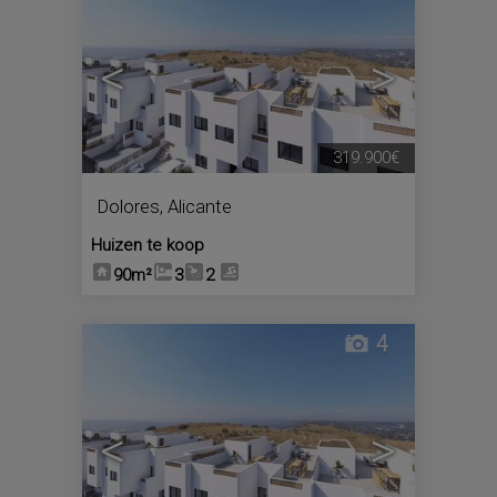
<
>
319.900€
Dolores
,
Alicante
Huizen te koop
90m²
3
2
4
<
>