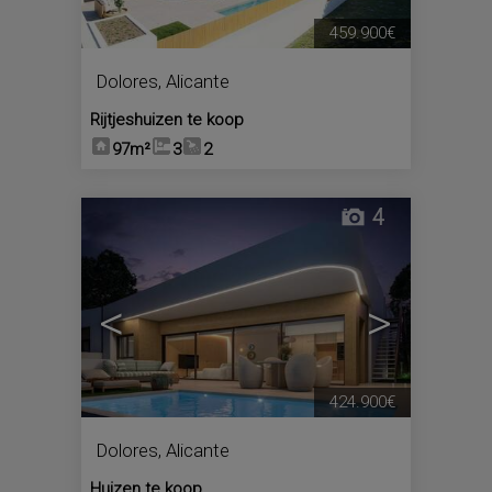
459.900€
Dolores
,
Alicante
Rijtjeshuizen te koop
97m²
3
2
4
<
>
424.900€
Dolores
,
Alicante
Huizen te koop