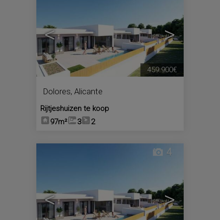
<
>
459.900€
Dolores
,
Alicante
Rijtjeshuizen te koop
97m²
3
2
4
<
>