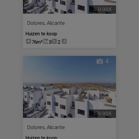
269.000€
Dolores
,
Alicante
Huizen te koop
76m²
3
2
4
<
>
279.900€
Dolores
,
Alicante
Huizen te koop