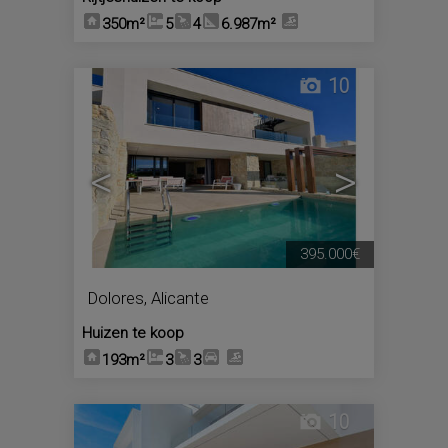
350m²
5
4
6.987m²
10
<
>
395.000€
Dolores
,
Alicante
Huizen te koop
193m²
3
3
10