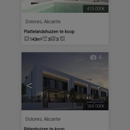
415.000€
Dolores
,
Alicante
Plattelandshuizen te koop
143m²
3
3
4
<
>
269.000€
Dolores
,
Alicante
Rijtjeshuizen te koop