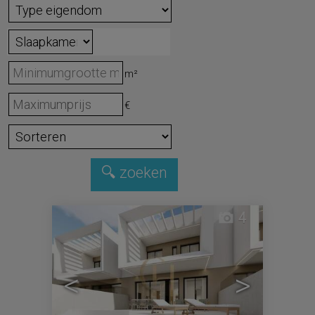
m²
€
4
<
>