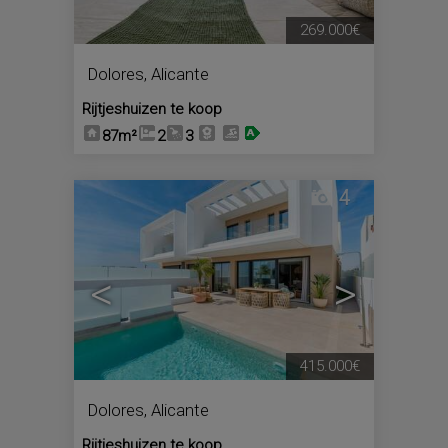
269.000€
Dolores
,
Alicante
Rijtjeshuizen te koop
87m²
2
3
4
<
>
415.000€
Dolores
,
Alicante
Rijtjeshuizen te koop