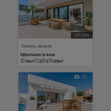
<
>
435.000€
Dolores
,
Alicante
Rijtjeshuizen te koop
76m²
3
3
205m²
10
<
>