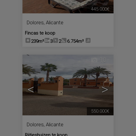
445.000€
Dolores
,
Alicante
Fincas te koop
239m²
3
2
6.754m²
10
<
>
550.000€
Dolores
,
Alicante
Rijtjeshuizen te koop