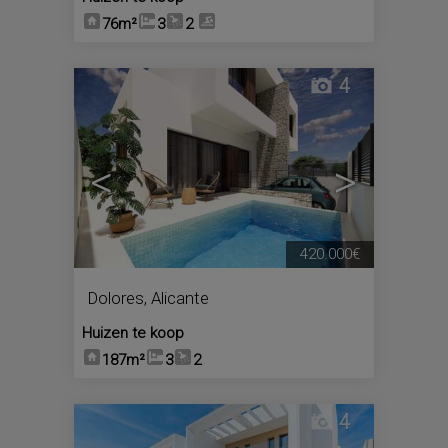
76m²
3
2
4
<
>
420.000€
Dolores
,
Alicante
Huizen te koop
187m²
3
2
4