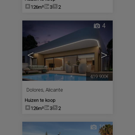
126m²
3
2
4
<
>
419.900€
Dolores
,
Alicante
Huizen te koop
126m²
3
2
10