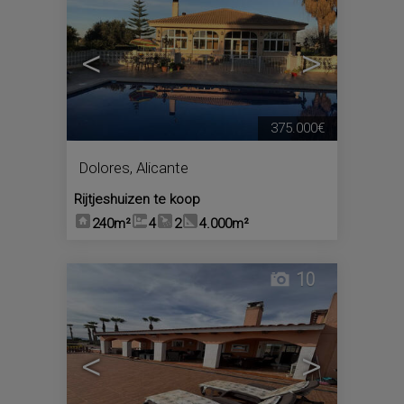
<
>
375.000€
Dolores
,
Alicante
Rijtjeshuizen te koop
240m²
4
2
4.000m²
10
<
>