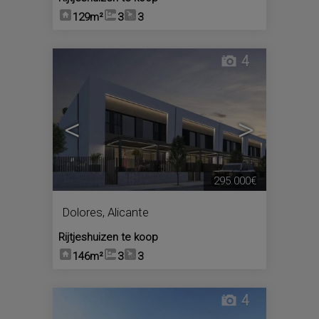
129m²
3
3
4
<
>
295.000€
Dolores
,
Alicante
Rijtjeshuizen te koop
146m²
3
3
4