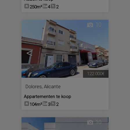
250m²
4
2
10
<
>
122.000€
Dolores
,
Alicante
Appartementen te koop
104m²
3
2
10