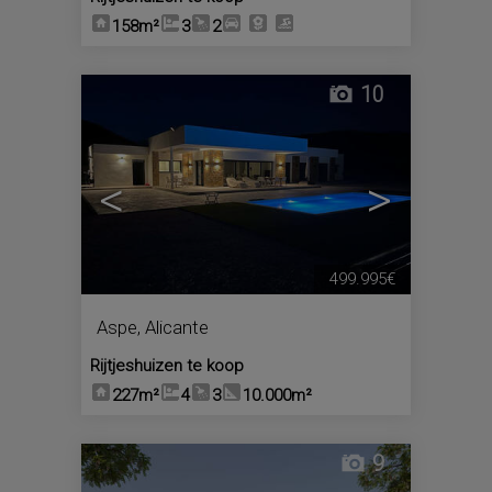
158m²
3
2
10
<
>
499.995€
Aspe
,
Alicante
Rijtjeshuizen te koop
227m²
4
3
10.000m²
9