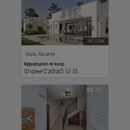
<
>
347.000€
Aspe
,
Alicante
Rijtjeshuizen te koop
127m²
2
2
19
<
>