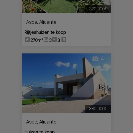
320.000€
Aspe
,
Alicante
Rijtjeshuizen te koop
270m²
3
3
4
<
>
380.000€
Aspe
,
Alicante
Huizen te koop