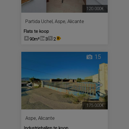
120.000€
Partida Uchel
,
Aspe
,
Alicante
Flats te koop
90m²
3
2
15
<
>
175.000€
Aspe
,
Alicante
Industriehallen te koop