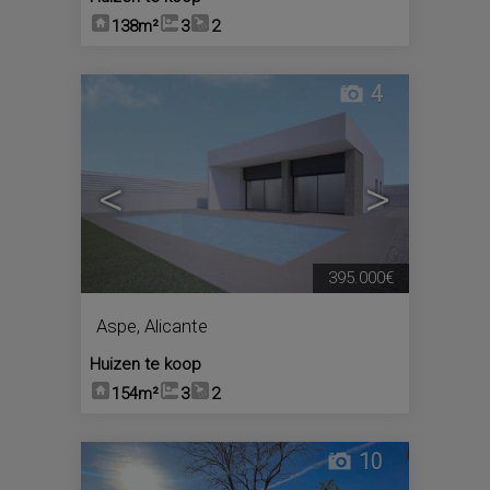
138m²
3
2
4
<
>
395.000€
Aspe
,
Alicante
Huizen te koop
154m²
3
2
10