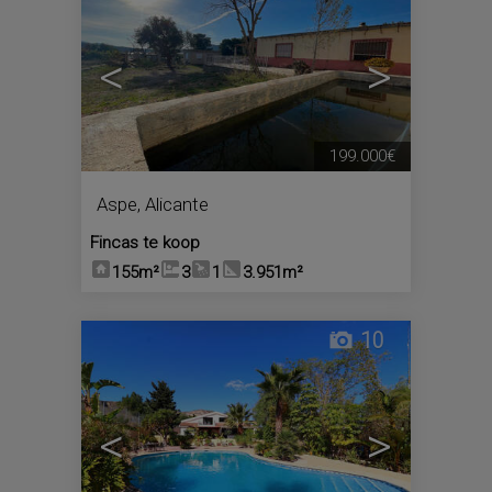
<
>
199.000€
Aspe
,
Alicante
Fincas te koop
155m²
3
1
3.951m²
10
<
>