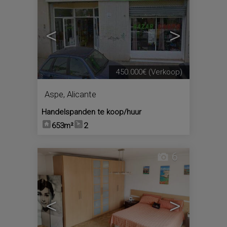
<
>
450.000€
(Verkoop)
Aspe
,
Alicante
Handelspanden te koop/huur
653m²
2
6
<
>