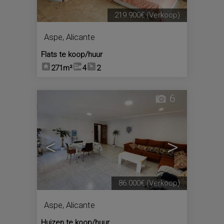
219.900€
(Verkoop)
Aspe
,
Alicante
Flats te koop/huur
271m²
4
2
6
<
>
86.000€
(Verkoop)
Aspe
,
Alicante
Huizen te koop/huur