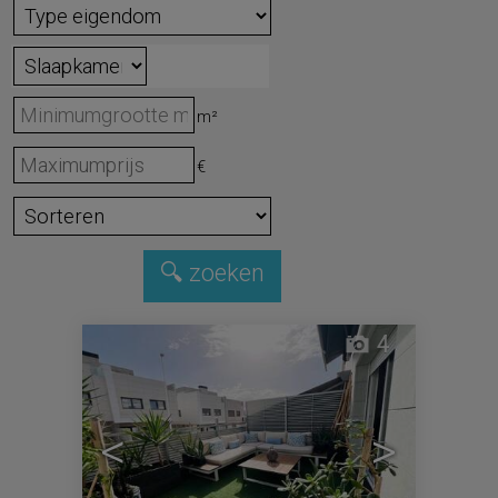
m²
€
4
<
>