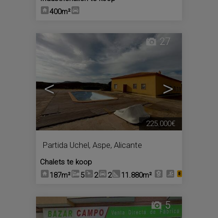
400m²
27
<
>
225.000€
Partida Uchel
,
Aspe
,
Alicante
Chalets te koop
187m²
5
2
2
11.880m²
5