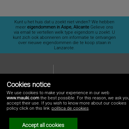
Kunt u het huis dat u zoekt niet vinden? We hebben
meer
eigendommen in Aspe, Alicante
Gelieve ons
via email te vertellen welk type eigendom u zoekt. U
kunt zich ook abonneren om informatie te ontvangen
over nieuwe eigendommen die te koop staan in
Lanzarote.
Cookies notice
We use cookies to make your experience in our web
www.mauiki.com
the best possible. For this reason, we ask you
accept their use. If you wish to know more about our cookies
policy click on this link:
política de cookies
.
Privacybeleid
Accept all cookies