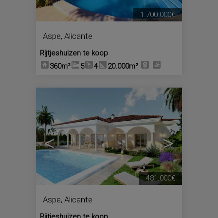
1.700.000€
Aspe
,
Alicante
Rijtjeshuizen te koop
360m²
5
4
20.000m²
10
<
>
481.000€
Aspe
,
Alicante
Rijtjeshuizen te koop