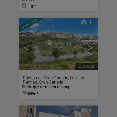
11m²
4
<
>
270.000€
Palmas de Gran Canaria, Las
,
Las
Palmas, Gran Canaria
Stedelijke terreinen te koop
968m²
4