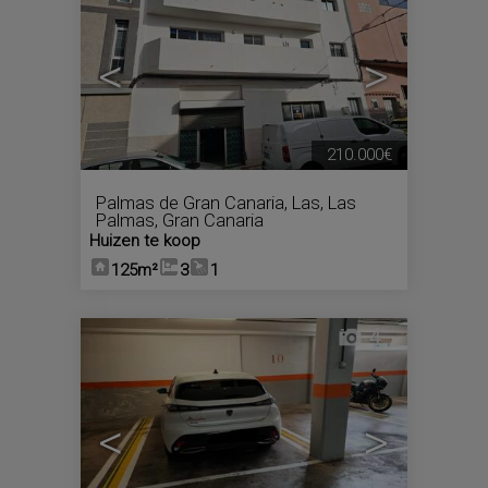
<
>
210.000€
Palmas de Gran Canaria, Las
,
Las
Palmas, Gran Canaria
Huizen te koop
125m²
3
1
4
<
>