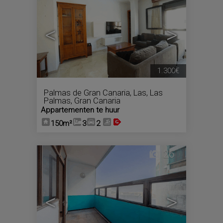
<
>
1.300€
Palmas de Gran Canaria, Las
,
Las
Palmas, Gran Canaria
Appartementen te huur
150m²
3
2
26
<
>