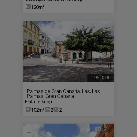
120m²
4
<
>
195.000€
Palmas de Gran Canaria, Las
,
Las
Palmas, Gran Canaria
Flats te koop
102m²
2
2
2