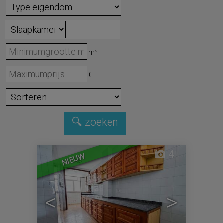
m²
€
4
NIEUW
<
>