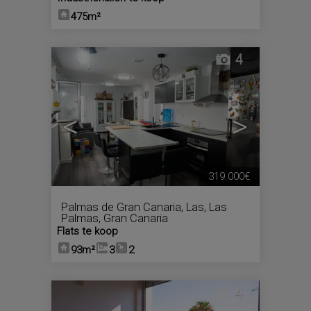
475m²
4
<
>
319.000€
Palmas de Gran Canaria, Las
,
Las
Palmas, Gran Canaria
Flats te koop
93m²
3
2
4