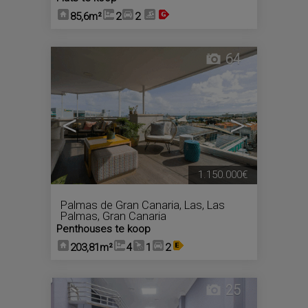
85,6m²
2
2
64
<
>
1.150.000€
Palmas de Gran Canaria, Las
,
Las
Palmas, Gran Canaria
Penthouses te koop
203,81m²
4
1
2
25