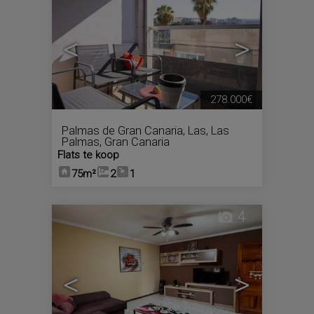
<
>
278.000€
Palmas de Gran Canaria, Las
,
Las
Palmas, Gran Canaria
Flats te koop
75m²
2
1
4
<
>