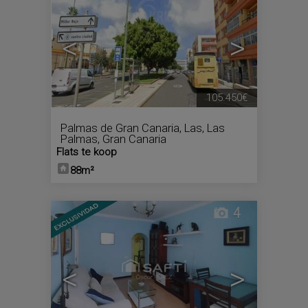
<
>
105.450€
Palmas de Gran Canaria, Las
,
Las
Palmas, Gran Canaria
Flats te koop
88m²
4
<
>