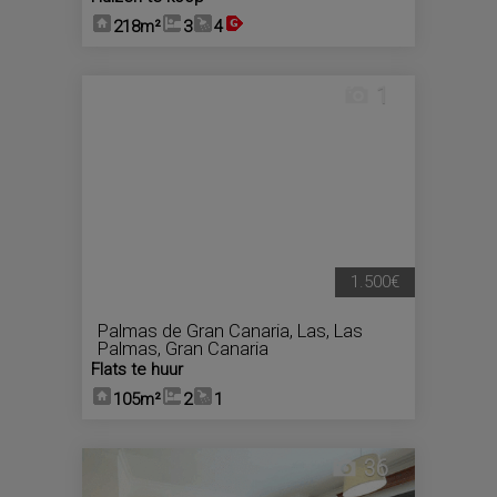
218m²
3
4
1
1.500€
Palmas de Gran Canaria, Las
,
Las
Palmas, Gran Canaria
Flats te huur
105m²
2
1
36