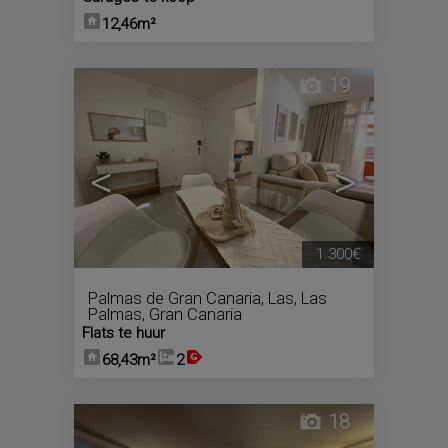
12,46m²
19
<
>
1.300€
Palmas de Gran Canaria, Las
,
Las
Palmas, Gran Canaria
Flats te huur
68,43m²
2
18