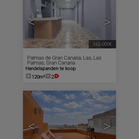
<
>
165.000€
Palmas de Gran Canaria, Las
,
Las
Palmas, Gran Canaria
Handelspanden te koop
120m²
2
38
<
>