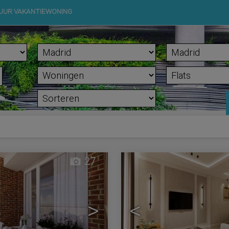
UUR VAKANTIEWONING
27
>
<