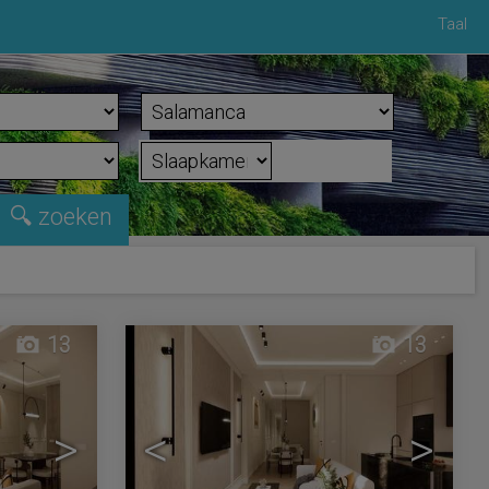
Taal
13
13
>
<
>