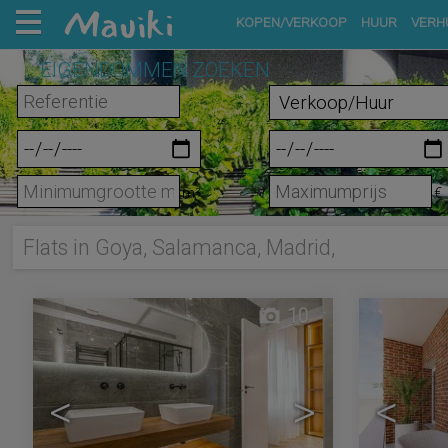
KOPEN/VERKOOP
HUUR
VERH
EIGENDOMMEN ZOEKEN
m²
€
Flats in Goya, Salamanca, Madrid,
10
<
>
<