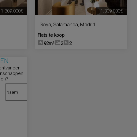
1.309.000€
1.309.000€
Goya
,
Salamanca
,
Madrid
Flats te koop
92m²
2
2
MEN
 ontvangen
genschappen
nen?