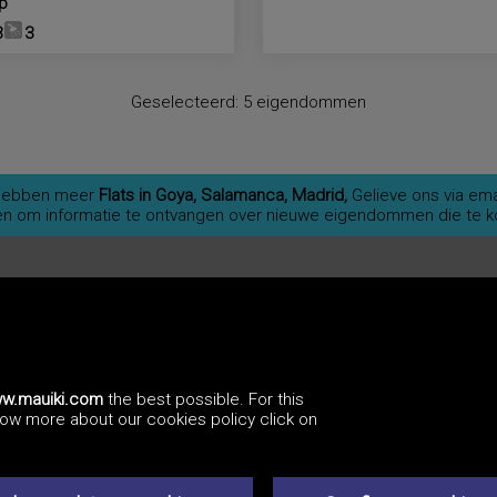
op
3
3
Geselecteerd:
5 eigendommen
e hebben meer
Flats in Goya, Salamanca, Madrid,
Gelieve ons via ema
en om informatie te ontvangen over nieuwe eigendommen die te ko
w.mauiki.com
the best possible. For this
know more about our cookies policy click on
Privacybeleid