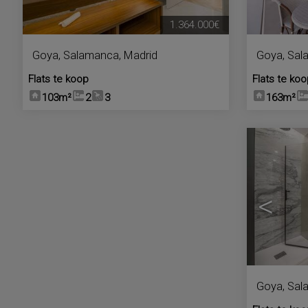
1.364.000€
Goya
,
Salamanca
,
Madrid
Goya
,
Sal
Flats te koop
Flats te ko
103m²
2
3
163m²
<
Goya
,
Sal