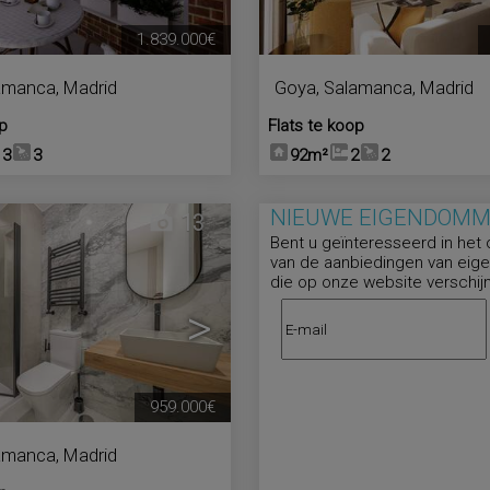
1.839.000€
amanca
,
Madrid
Goya
,
Salamanca
,
Madrid
op
Flats te koop
3
3
92m²
2
2
NIEUWE EIGENDOM
13
Bent u geïnteresseerd in het
van de aanbiedingen van ei
die op onze website verschij
>
959.000€
amanca
,
Madrid