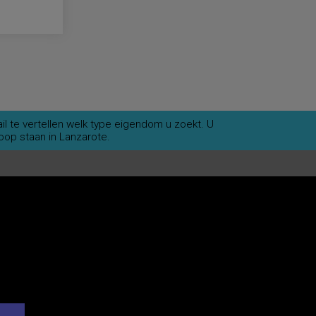
il te vertellen welk type eigendom u zoekt. U
op staan in Lanzarote.