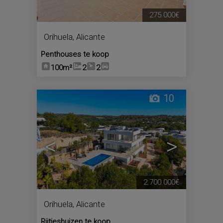
275.000€
Orihuela
,
Alicante
Penthouses te koop
100m²
2
2
10
<
>
2.700.000€
Orihuela
,
Alicante
Rijtjeshuizen te koop