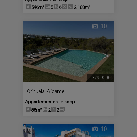
546m²
5
6
2.188m²
10
<
>
379.900€
Orihuela
,
Alicante
Appartementen te koop
88m²
2
2
10