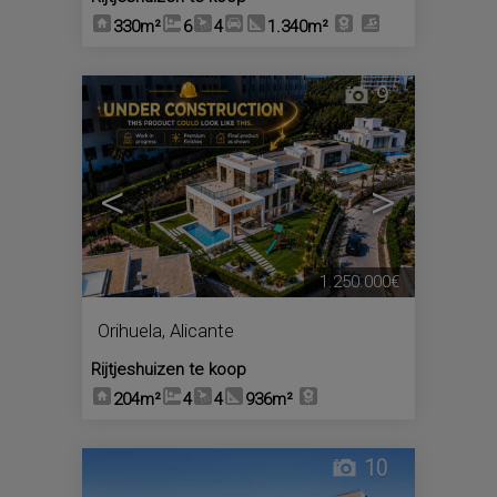
330m²
6
4
1.340m²
9
<
>
1.250.000€
Orihuela
,
Alicante
Rijtjeshuizen te koop
204m²
4
4
936m²
10