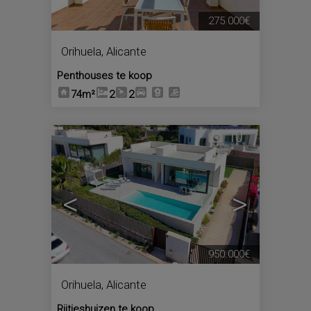
275.000€
Orihuela
,
Alicante
Penthouses te koop
74m²
2
2
10
<
>
950.000€
Orihuela
,
Alicante
Rijtjeshuizen te koop