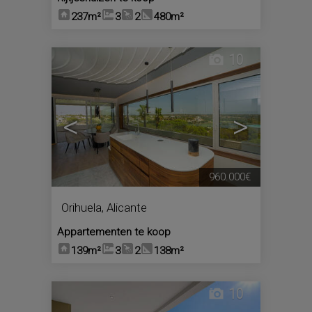
237m²
3
2
480m²
10
<
>
960.000€
Orihuela
,
Alicante
Appartementen te koop
139m²
3
2
138m²
10