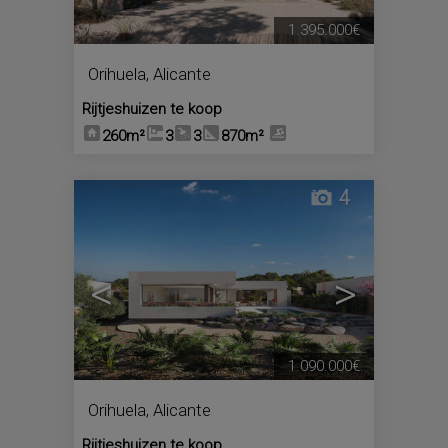
1.395.000€
Orihuela
,
Alicante
Rijtjeshuizen te koop
260m²
3
3
870m²
4
<
>
1.090.000€
Orihuela
,
Alicante
Rijtjeshuizen te koop