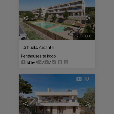
<
>
935.000€
Orihuela
,
Alicante
Penthouses te koop
141m²
3
3
10
<
>