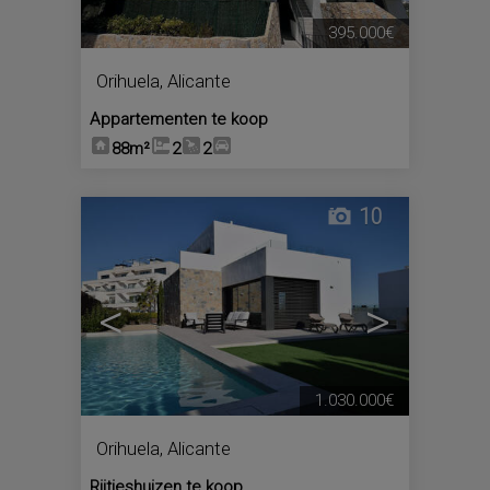
395.000€
Orihuela
,
Alicante
Appartementen te koop
88m²
2
2
10
<
>
1.030.000€
Orihuela
,
Alicante
Rijtjeshuizen te koop