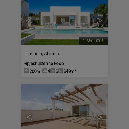
<
>
1.650.000€
Orihuela
,
Alicante
Rijtjeshuizen te koop
200m²
4
3
849m²
10
<
>