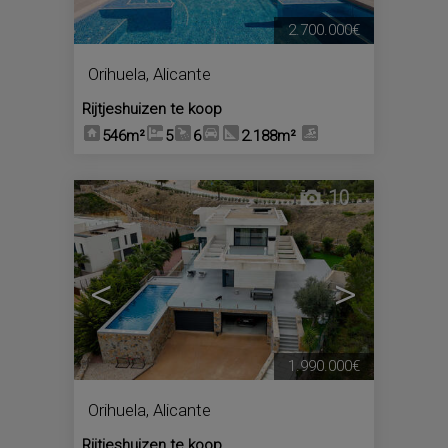
2.700.000€
Orihuela
,
Alicante
Rijtjeshuizen te koop
546m²
5
6
2.188m²
10
<
>
1.990.000€
Orihuela
,
Alicante
Rijtjeshuizen te koop