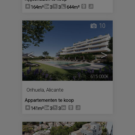
164m²
3
3
644m²
10
<
>
615.000€
Orihuela
,
Alicante
Appartementen te koop
141m²
3
3
10