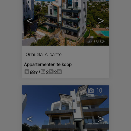
<
>
379.900€
Orihuela
,
Alicante
Appartementen te koop
88m²
2
2
10
<
>