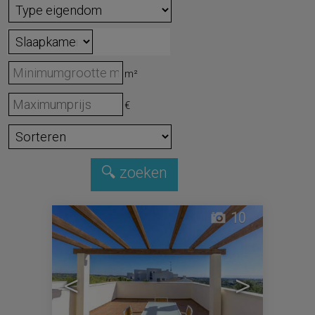
m²
€
10
<
>