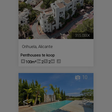
<
>
315.000€
Orihuela
,
Alicante
Penthouses te koop
100m²
2
2
10
<
>