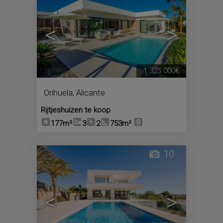
<
>
1.325.000€
Orihuela
,
Alicante
Rijtjeshuizen te koop
177m²
3
2
753m²
10
<
>