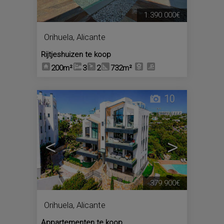
1.390.000€
Orihuela
,
Alicante
Rijtjeshuizen te koop
200m²
3
2
732m²
10
<
>
379.900€
Orihuela
,
Alicante
Appartementen te koop