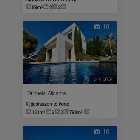
88m²
2
2
10
<
>
649.000€
Orihuela
,
Alicante
Rijtjeshuizen te koop
121m²
3
2
783m²
10