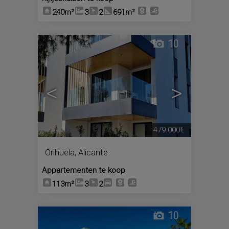
240m²
3
2
691m²
10
<
>
479.000€
Orihuela
,
Alicante
Appartementen te koop
113m²
3
2
10