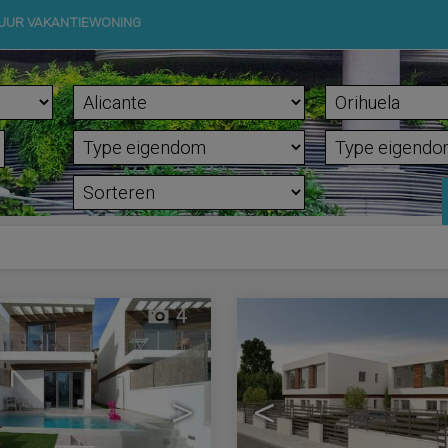
UUR VAKANTIEWONING
4
>
<