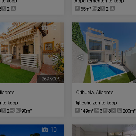
 te koop
Appartementen te koop
2
2
65m²
2
2
10
>
<
269.900€
licante
Orihuela
,
Alicante
n te koop
Rijtjeshuizen te koop
3
2
90m²
149m²
3
3
200m²
10