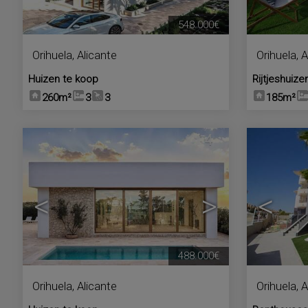
548.000€
Orihuela
,
Alicante
Orihuela
,
A
Huizen te koop
Rijtjeshuize
260m²
3
3
185m²
4
<
>
<
488.000€
Orihuela
,
Alicante
Orihuela
,
A