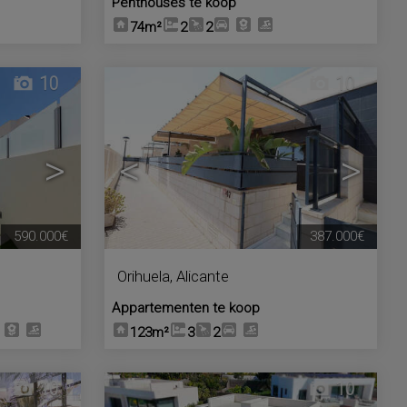
Penthouses te koop
74m²
2
2
10
10
>
<
>
590.000€
387.000€
Orihuela
,
Alicante
Appartementen te koop
123m²
3
2
10
10