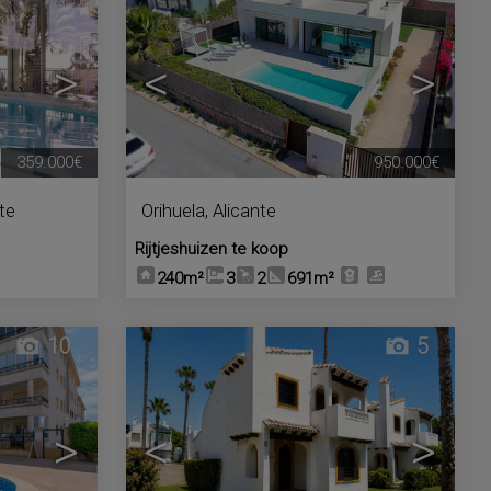
>
<
>
359.000€
950.000€
te
Orihuela
,
Alicante
Rijtjeshuizen te koop
240m²
3
2
691m²
10
5
>
<
>