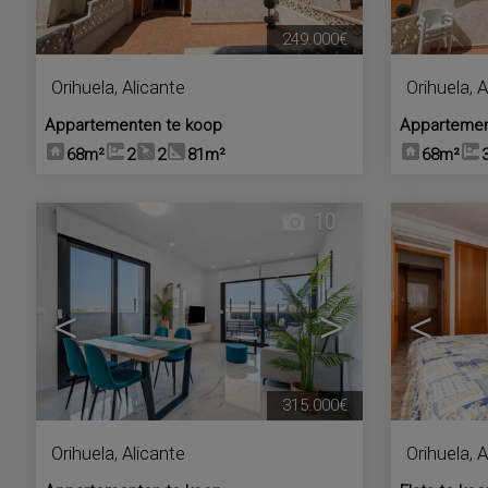
249.000€
Orihuela
,
Alicante
Orihuela
,
A
Appartementen te koop
Appartemen
68m²
2
2
81m²
68m²
10
<
>
<
315.000€
Orihuela
,
Alicante
Orihuela
,
A