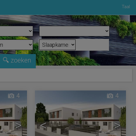
Taal
4
4
>
<
>