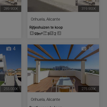
289.900€
319.900€
Orihuela
,
Alicante
Rijtjeshuizen te koop
93m²
3
2
4
10
>
<
>
255.000€
275.000€
Orihuela
,
Alicante