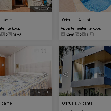
289.000€
licante
Orihuela
,
Alicante
ten te koop
Appartementen te koop
3
2
81m²
69m²
2
1
11
>
<
224.000€
licante
Orihuela
,
Alicante