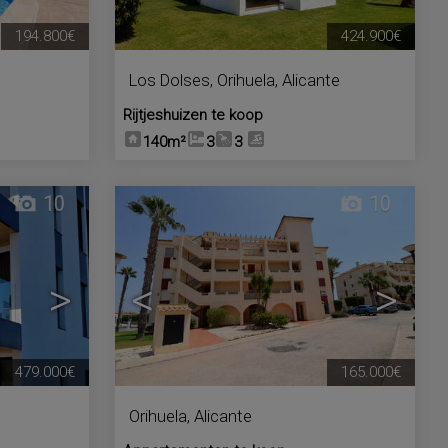
194.800€
424.900€
Los Dolses
,
Orihuela
,
Alicante
Rijtjeshuizen te koop
140m²
3
3
10
10
>
<
>
479.000€
165.000€
Orihuela
,
Alicante