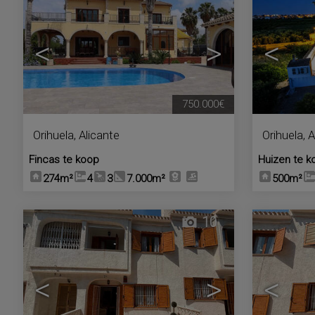
<
>
<
750.000€
Orihuela
,
Alicante
Orihuela
,
A
Fincas te koop
Huizen te k
274m²
4
3
7.000m²
500m²
10
<
>
<