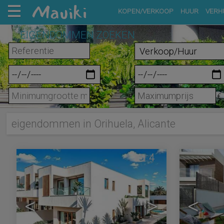
KOPEN/VERKOOP
HUUR
VERH
EIGENDOMMEN ZOEKEN
m²
€
eigendommen in Orihuela, Alicante
4
<
>
<