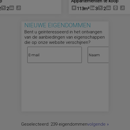
op
Appartementen te koop
2
2
113m²
3
2
NIEUWE EIGENDOMMEN
Bent u geïnteresseerd in het ontvangen
van de aanbiedingen van eigenschappen
die op onze website verschijnen?
Geselecteerd:
239 eigendommen
volgende
»