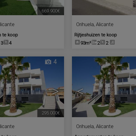
669.900€
licante
Orihuela
,
Alicante
n te koop
Rijtjeshuizen te koop
3
4
93m²
2
2
4
>
<
295.000€
licante
Orihuela
,
Alicante