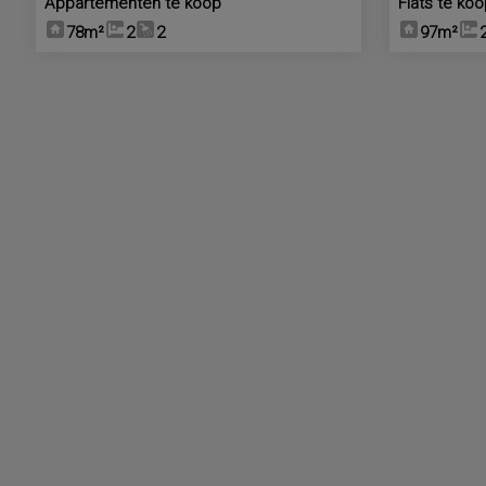
Appartementen te koop
Flats te ko
78m²
2
2
97m²