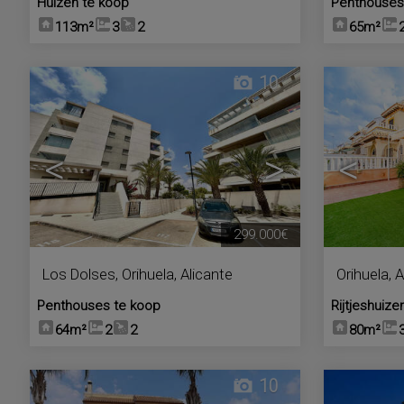
Huizen te koop
Penthouses
113m²
3
2
65m²
10
<
>
<
299.000€
Los Dolses
,
Orihuela
,
Alicante
Orihuela
,
A
Penthouses te koop
Rijtjeshuize
64m²
2
2
80m²
10