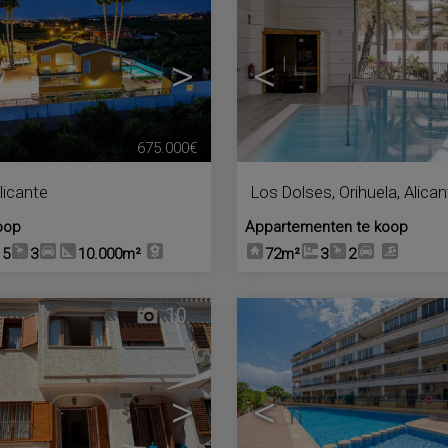
>
<
675.000€
licante
Los Dolses
,
Orihuela
,
Alican
oop
Appartementen te koop
5
3
10.000m²
72m²
3
2
10
>
<