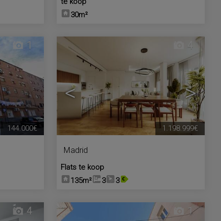
te koop
30m²
1
4
<
>
144.000€
1.198.999€
Madrid
Flats te koop
135m²
3
3
4
1