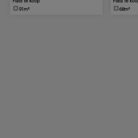
Flats te koop
Flats te ko
91m²
68m²