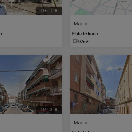
156.150€
Madrid
op
Flats te koop
97m²
1
159.000€
Madrid