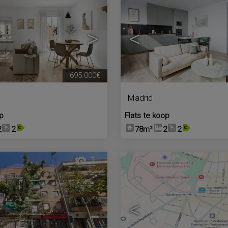
>
<
695.000€
Madrid
op
Flats te koop
2
2
78m²
2
2
1
<