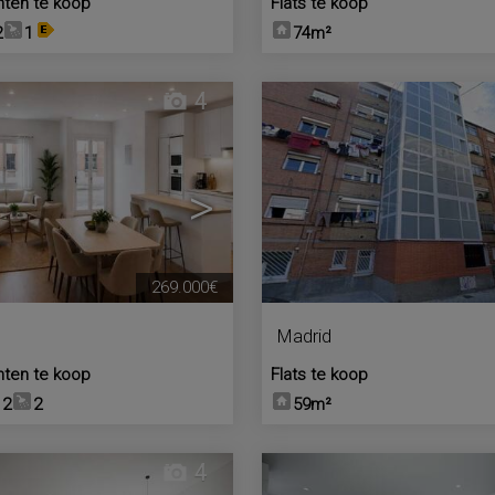
ten te koop
Flats te koop
2
1
74m²
4
>
269.000€
Madrid
ten te koop
Flats te koop
2
2
59m²
4