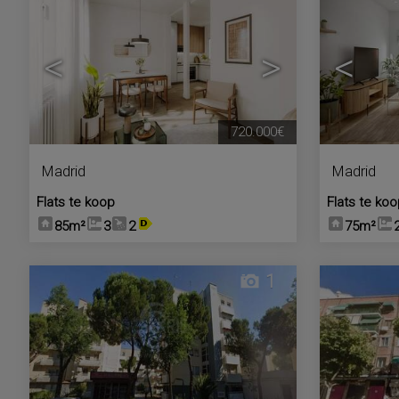
<
>
<
720.000€
Madrid
Madrid
Flats te koop
Flats te ko
85m²
3
2
75m²
1