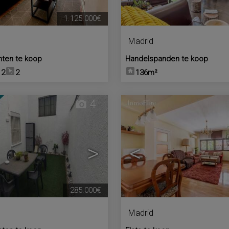
1.125.000€
Madrid
ten te koop
Handelspanden te koop
2
2
136m²
4
>
<
285.000€
Madrid