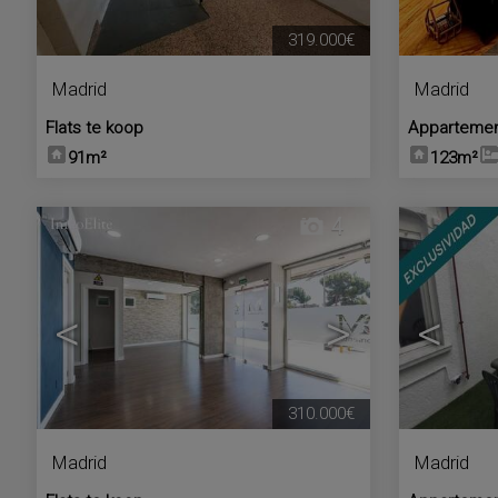
319.000€
Madrid
Madrid
Flats te koop
Appartemen
91m²
123m²
4
<
>
<
310.000€
Madrid
Madrid