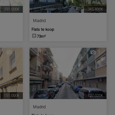
231.000€
345.400€
Madrid
Flats te koop
73m²
1
1
151.000€
127.020€
Madrid