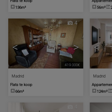
Flats te koop
Appartemen
136m²
56m²
4
<
>
<
419.000€
Madrid
Madrid
Flats te koop
Appartemen
66m²
124m²
4