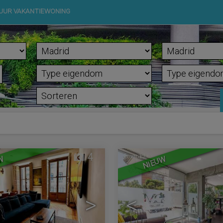
UUR VAKANTIEWONING
4
W
NIEUW
>
<