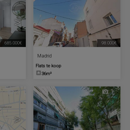
>
685.000€
98.000€
Madrid
Flats te koop
36m²
2
1
>