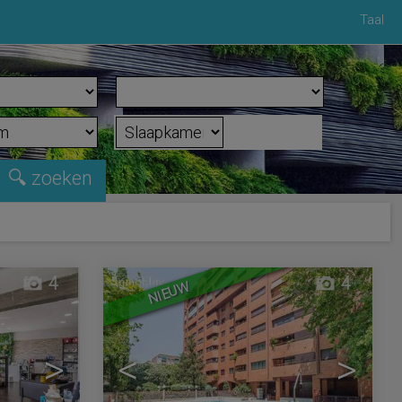
Taal
4
4
NIEUW
>
<
>