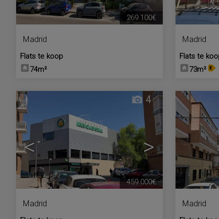
269.100€
Madrid
Madrid
Flats te koop
Flats te ko
74m²
73m²
4
<
>
459.000€
Madrid
Madrid