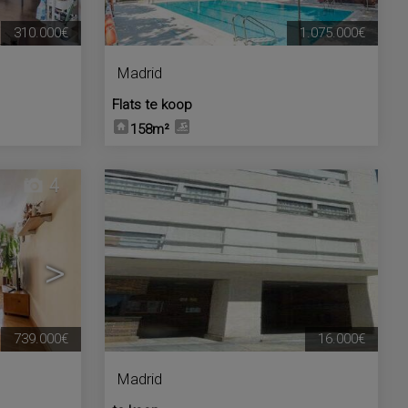
310.000€
1.075.000€
Madrid
Flats te koop
158m²
4
1
>
739.000€
16.000€
Madrid