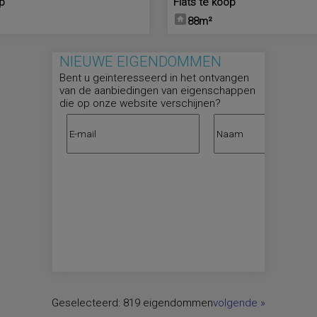
op
Flats te koop
88m²
NIEUWE EIGENDOMMEN
Bent u geïnteresseerd in het ontvangen
van de aanbiedingen van eigenschappen
die op onze website verschijnen?
Geselecteerd:
819 eigendommen
volgende
»