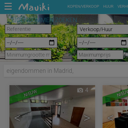
KOPEN/VERKOOP
HUUR
VERH
EIGENDOMMEN ZOEKEN
m²
€
eigendommen in Madrid,
4
NIEUW
NIEU
<
>
<