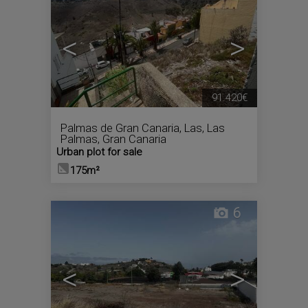
<
>
91.420€
Palmas de Gran Canaria, Las
,
Las
Palmas, Gran Canaria
Urban plot for sale
175m²
6
<
>