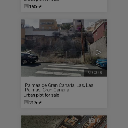
160m²
3
<
>
90.000€
Palmas de Gran Canaria, Las
,
Las
Palmas, Gran Canaria
Urban plot for sale
217m²
6