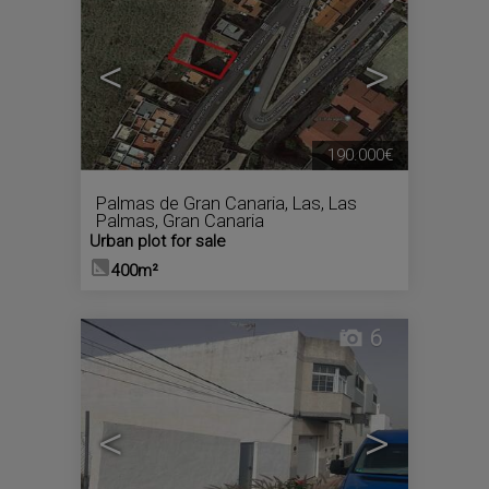
<
>
190.000€
Palmas de Gran Canaria, Las
,
Las
Palmas, Gran Canaria
Urban plot for sale
400m²
6
<
>