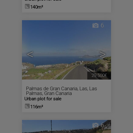
140m²
6
<
>
29.500€
Palmas de Gran Canaria, Las
,
Las
Palmas, Gran Canaria
Urban plot for sale
116m²
6