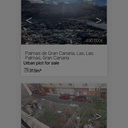
<
>
490.000€
Palmas de Gran Canaria, Las
,
Las
Palmas, Gran Canaria
Urban plot for sale
315m²
6
<
>