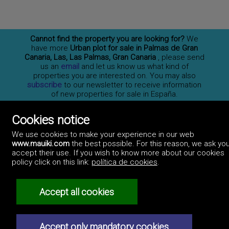
Cannot find the property you are looking for?
We
have more
Urban plot for sale in Palmas de Gran
Canaria, Las, Las Palmas, Gran Canaria
, please send
us an
email
and let us know us what kind of
properties you are interested on. You may also
subscribe
to our newsletter to receive information
of new properties for sale in España.
Cookies notice
Professionals
We use cookies to make your experience in our web
How to advertise
www.mauiki.com
the best possible. For this reason, we ask you
Contact us
Privacy policy
accept their use. If you wish to know more about our cookies
policy click on this link:
política de cookies
.
Accept all cookies
Accept only mandatory cookies