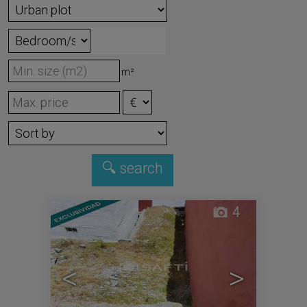
m²
4
<
>