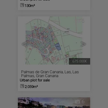
130m²
6
<
>
675.000€
Palmas de Gran Canaria, Las
,
Las
Palmas, Gran Canaria
Urban plot for sale
2.059m²
6