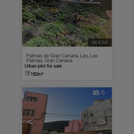
<
>
66.420€
Palmas de Gran Canaria, Las
,
Las
Palmas, Gran Canaria
Urban plot for sale
182m²
6
<
>