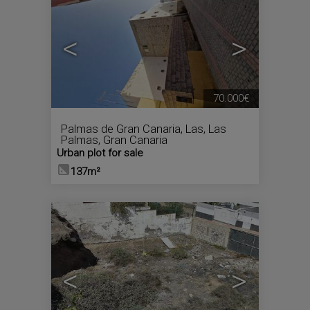
<
>
70.000€
Palmas de Gran Canaria, Las
,
Las
Palmas, Gran Canaria
Urban plot for sale
137m²
6
<
>