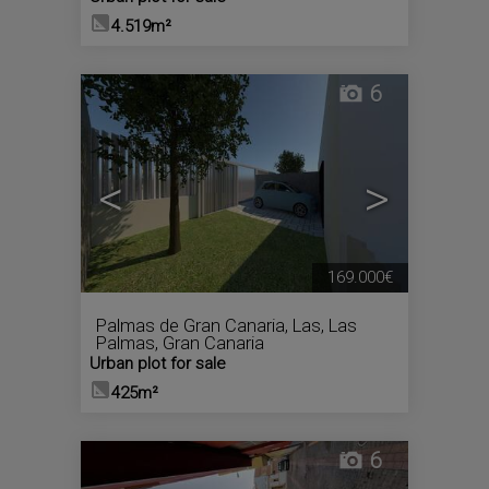
4.519m²
6
<
>
169.000€
Palmas de Gran Canaria, Las
,
Las
Palmas, Gran Canaria
Urban plot for sale
425m²
6