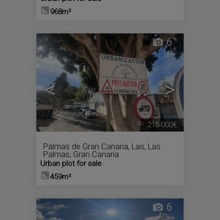
968m²
6
<
>
215.000€
Palmas de Gran Canaria, Las
,
Las
Palmas, Gran Canaria
Urban plot for sale
459m²
6