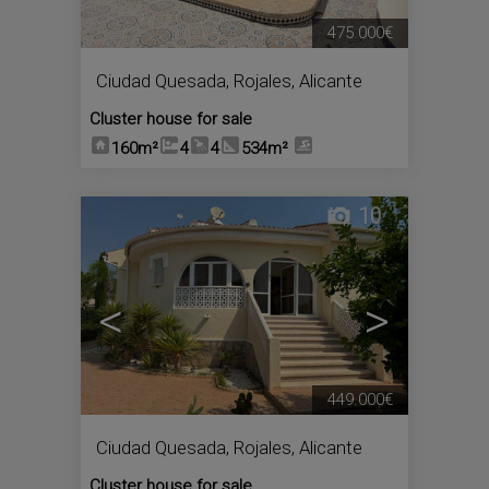
475.000€
Ciudad Quesada
,
Rojales
,
Alicante
Cluster house for sale
160m²
4
4
534m²
10
<
>
449.000€
Ciudad Quesada
,
Rojales
,
Alicante
Cluster house for sale