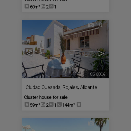
60m²
2
1
10
<
>
185.000€
Ciudad Quesada
,
Rojales
,
Alicante
Cluster house for sale
59m²
2
1
144m²
10