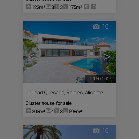
122m²
3
3
175m²
10
<
>
1.150.000€
Ciudad Quesada
,
Rojales
,
Alicante
Cluster house for sale
203m²
4
3
598m²
10