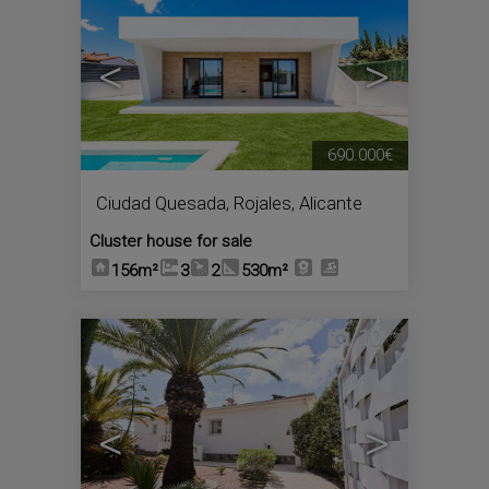
<
>
690.000€
Ciudad Quesada
,
Rojales
,
Alicante
Cluster house for sale
156m²
3
2
530m²
10
<
>