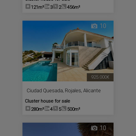
121m²
3
2
456m²
10
<
>
925.000€
Ciudad Quesada
,
Rojales
,
Alicante
Cluster house for sale
280m²
4
5
500m²
10