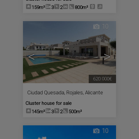
159m²
3
2
800m²
10
<
>
620.000€
Ciudad Quesada
,
Rojales
,
Alicante
Cluster house for sale
145m²
3
2
500m²
10