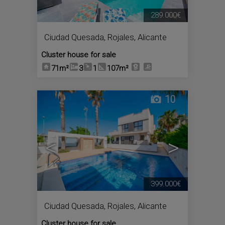
289.000€
Ciudad Quesada
,
Rojales
,
Alicante
Cluster house for sale
71m²
3
1
107m²
10
<
>
399.000€
Ciudad Quesada
,
Rojales
,
Alicante
Cluster house for sale