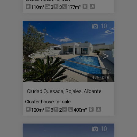
110m²
3
3
177m²
10
<
>
476.000€
Ciudad Quesada
,
Rojales
,
Alicante
Cluster house for sale
120m²
3
2
400m²
10