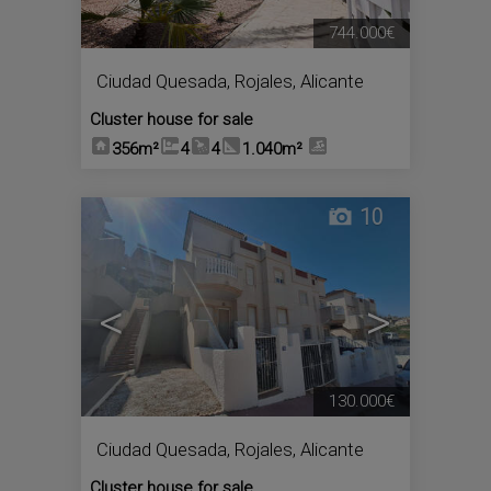
744.000€
Ciudad Quesada
,
Rojales
,
Alicante
Cluster house for sale
356m²
4
4
1.040m²
10
<
>
130.000€
Ciudad Quesada
,
Rojales
,
Alicante
Cluster house for sale