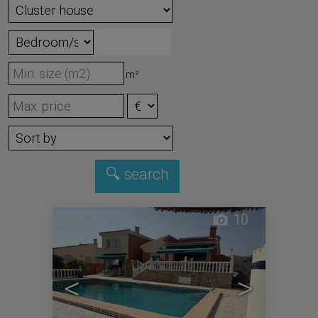
m²
10
<
>