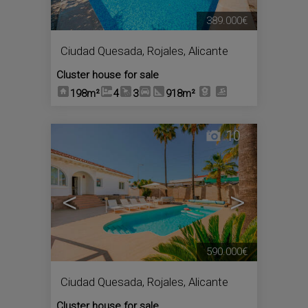
389.000€
Ciudad Quesada
,
Rojales
,
Alicante
Cluster house for sale
198m²
4
3
918m²
10
<
>
590.000€
Ciudad Quesada
,
Rojales
,
Alicante
Cluster house for sale