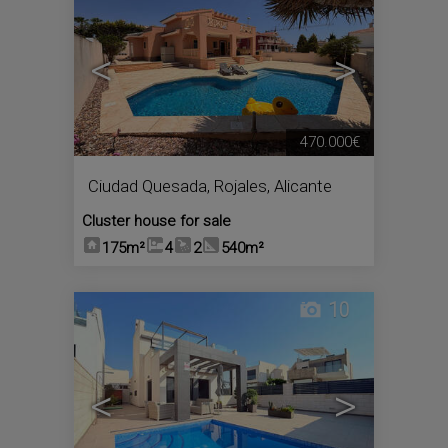
<
>
470.000€
Ciudad Quesada
,
Rojales
,
Alicante
Cluster house for sale
175m²
4
2
540m²
10
<
>