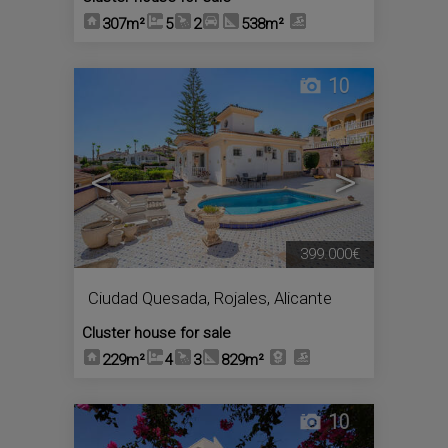
307m²
5
2
538m²
10
<
>
399.000€
Ciudad Quesada
,
Rojales
,
Alicante
Cluster house for sale
229m²
4
3
829m²
10