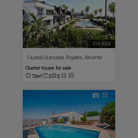
<
>
314.000€
Ciudad Quesada
,
Rojales
,
Alicante
Cluster house for sale
72m²
2
2
10
<
>