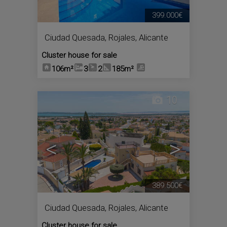
399.000€
Ciudad Quesada
,
Rojales
,
Alicante
Cluster house for sale
106m²
3
2
185m²
10
<
>
389.500€
Ciudad Quesada
,
Rojales
,
Alicante
Cluster house for sale