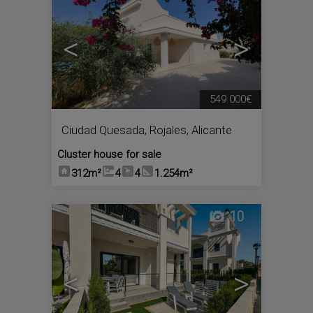
<
>
549.000€
Ciudad Quesada
,
Rojales
,
Alicante
Cluster house for sale
312m²
4
4
1.254m²
10
<
>