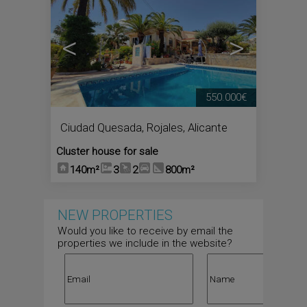
<
>
550.000€
Ciudad Quesada
,
Rojales
,
Alicante
Cluster house for sale
140m²
3
2
800m²
NEW PROPERTIES
Would you like to receive by email the
properties we include in the website?