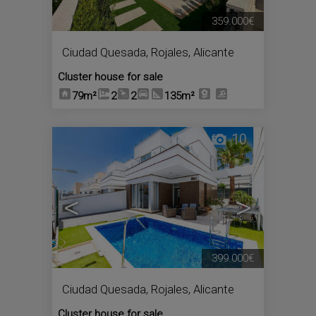
359.000€
Ciudad Quesada
,
Rojales
,
Alicante
Cluster house for sale
79m²
2
2
135m²
10
<
>
399.000€
Ciudad Quesada
,
Rojales
,
Alicante
Cluster house for sale