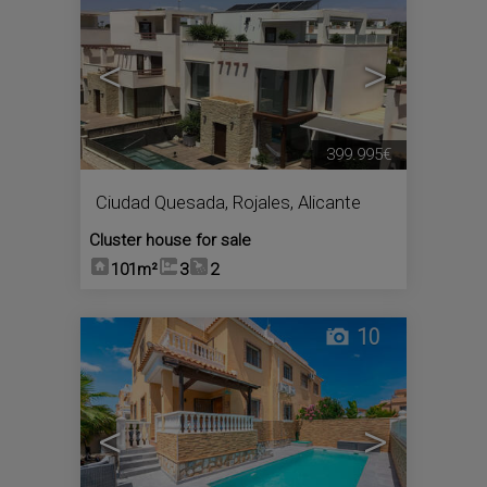
<
>
399.995€
Ciudad Quesada
,
Rojales
,
Alicante
Cluster house for sale
101m²
3
2
10
<
>